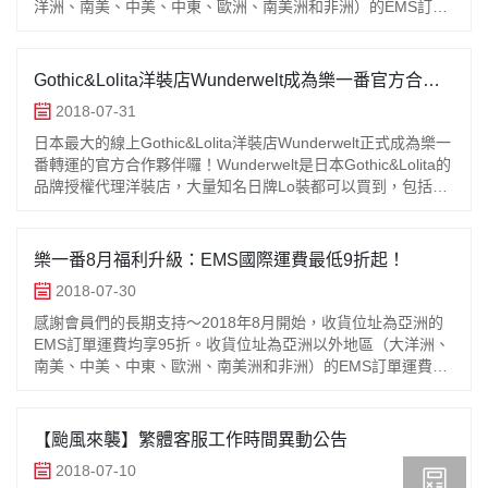
洋洲、南美、中美、中東、歐洲、南美洲和非洲）的EMS訂單
運費全面9折。單數不限，多發還能衝VIP等級，下個月省更多
喔！活動時間
Gothic&Lolita洋裝店Wunderwelt成為樂一番官方合作
夥伴！樂一番會員享3%積分回饋！
2018-07-31
日本最大的線上Gothic&Lolita洋裝店Wunderwelt正式成為樂一
番轉運的官方合作夥伴囉！Wunderwelt是日本Gothic&Lolita的
品牌授權代理洋裝店，大量知名日牌Lo裝都可以買到，包括
BABY, TH
樂一番8月福利升級：EMS國際運費最低9折起！
2018-07-30
感謝會員們的長期支持～2018年8月開始，收貨位址為亞洲的
EMS訂單運費均享95折。收貨位址為亞洲以外地區（大洋洲、
南美、中美、中東、歐洲、南美洲和非洲）的EMS訂單運費全
面9折。單數不限，多發還能衝VIP等級，下個月省更多喔！活
動時間：20
【颱風來襲】繁體客服工作時間異動公告
2018-07-10