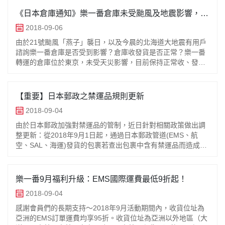
《日本倉庫通知》樂一番倉庫未受颱風及地震影響，正
常收發貨
2018-09-06
由於21號颱風「燕子」襲日，以及今晨的北海道大地震有用戶
諮詢樂一番倉庫是否受到影響？倉庫收發貨是否正常？樂一番
轉運的倉庫位於東京，未受天災影響，目前保持正常收、發
貨。如果您購物的商家位於關西、北海道地區，可能日本國內
配送時間會有所延誤，請與商
【重要】日本郵政之禁運品規則更新
2018-09-04
由於日本郵政加強對禁運品的管制，近日針對相關政策做出調
整更新：從2018年9月1日起，通過日本郵政管道(EMS、航
空、SAL、海運)發貨的包裹若查出包裹中含有禁運品而造成退
運，國際運費將不予退還。為保障樂一番客戶權益，請您在購
物前務必確認樂一
樂一番9月福利升級：EMS國際運費最低9折起！
2018-09-04
感謝會員們的長期支持～2018年9月活動期間內，收貨位址為
亞洲的EMS訂單運費均享95折。收貨位址為亞洲以外地區（大