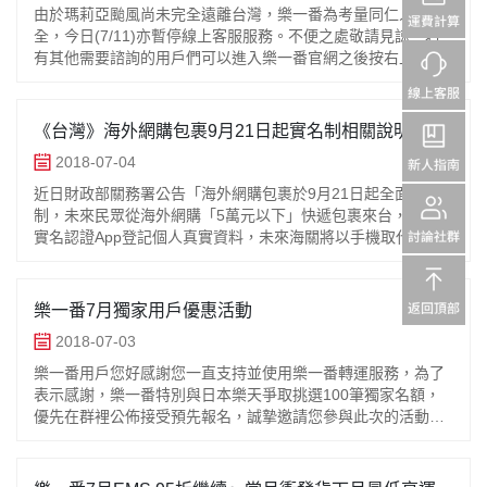
由於瑪莉亞颱風尚未完全遠離台灣，樂一番為考量同仁人身安
全，今日(7/11)亦暫停線上客服服務。不便之處敬請見諒。若
有其他需要諮詢的用戶們可以進入樂一番官網之後按右上角切
換語言至簡體版諮詢QQ客服～QQ客服在線時間為9:30-18:30
日本倉庫
《台灣》海外網購包裹9月21日起實名制相關說明《樂
一番目前暫無影響》
2018-07-04
近日財政部關務署公告「海外網購包裹於9月21日起全面實名
制，未來民眾從海外網購「5萬元以下」快遞包裹來台，須先從
實名認證App登記個人真實資料，未來海關將以手機取代身份
證字號，確認收件人身份。」並暫定從6月20日開始3個月的試
用緩衝期，至9月
樂一番7月獨家用戶優惠活動
2018-07-03
樂一番用戶您好感謝您一直支持並使用樂一番轉運服務，為了
表示感謝，樂一番特別與日本樂天爭取挑選100筆獨家名額，
優先在群裡公佈接受預先報名，誠摯邀請您參與此次的活動。
獨家優惠以群裡報名時間順序為主，相關訊息如下：獨家活動
期間：（需先報名）201