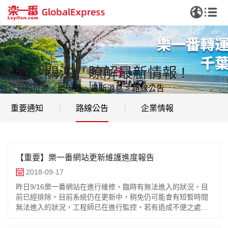
即時「關注」瞭解最新情報 !
您當前的位置
>
樂一番
>
最新消息
>
路線公告
重要通知
路線公告
企業情報
【重要】樂一番網站更新維護進度報告
2018-09-17
昨日9/16樂一番網站在進行維修，臨時有無法進入的狀況，目
前已經排除。目前系統仍在更新中，稍免仍可能會有短暫時間
無法進入的狀況，工程師已在進行監控。若有造成不便之處，
敬請見諒。＊網站維修不會影響已申請之正常加值服務或發貨
流程。