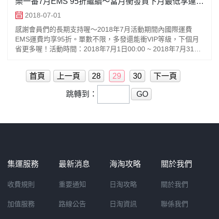
樂一番7月EMS 95折繼續～當月衝發貨下月最低享運費
88折！
2018-07-01
感謝會員們的長期支持喔～2018年7月活動期間內國際運費
EMS運費均享95折。單數不限，多發還能衝VIP等級，下個月
省更多喔！活動時間：2018年7月1日00:00 ~ 2018年7月31日
23:59 (以付款時間為準)註：2018年1月1日
首頁
上一頁
28
29
30
下一頁
跳轉到：
GO
集運服務
最新消息
海淘攻略
關於我們
收費規則
重要通知
日淘攻略
關於我們
加值服務
路線公告
日淘資訊
聯係我們