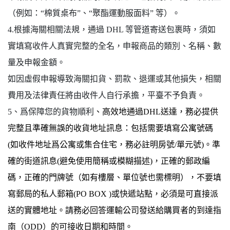
（例如：“棉質桌布”、“聚酯運動服面料” 等）。
4.根據海關相關法規，通過 DHL 等管道寄送包裹時，須如
實填寫收件人真實完整的全名，申報商品的類別、名稱、數
量及申報金額。
如因虛假申報導致海關扣貨、罰款、退運或其他損失，相關
費用及法律責任將由收件人自行承擔，平臺不予負責。
5、爲保障您的貨物順利
、高效地通過DHL送達，務必提供
完整且準確無誤的收貨地址訊息：包括需要填寫公寓號碼
(如收件地址爲公寓或集合住宅，務必註明房號/單元號)。準
確的街道訊息(避免使用簡稱或模糊描述)，正確
的郵政編
碼，正確的門牌號（如有樓層、單位號也需標明），不要填
寫郵局的私人郵箱(PO BOX )或快遞站點，必須是可直接派
送的實體地址。請務必回答運輸公司發送給購買者的到達指
南（ODD）的可接收日期和時間。