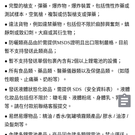
●
完整的槍支，彈藥，爆炸物，爆炸裝置，包括惰性炸藥或
測試樣本，空氣槍，複製或仿製槍支或彈藥；
●
違法貨物，例如違禁藥物，包括但不限於麻醉興奮劑，鎮
靜劑或致幻劑。大麻或其衍生物；
●
防曬類商品由於需提供MSDS證明且出口限制嚴格，目前
暫不支持發送此類商品；
●
暫不支持發送單個包裹內含有2個以上鋰電池的設備；
●
所有食品類、藥品類、醫藥儀器類以及保健品類。（如隱
性眼鏡、止痛藥、奶粉等）。
●
發送液體狀態化妝品，需提供 SDS（安全資料表）。液體
化妝品包括但不限於：睫毛膏、液體粉底、身體乳、乳液
等。
請在付款前聯絡客服提交
。
● 易燃易爆物品：精油 / 香水/氣罐噴霧類產品/ 膠水 / 油漆 /
染髮劑等。
●
內建多鋰電池產品，
商品因內建多顆鋰電池，禁止運送。