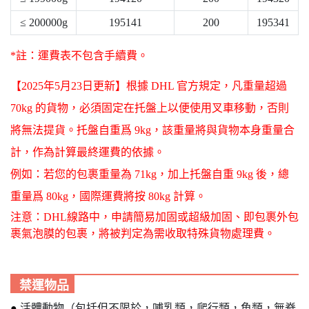
≤ 200000g
195141
200
195341
*
註
：運費表不包含手續費。
【2025年5月23日更新】根據 DHL 官方規定，凡重量超過
70kg 的貨物，必須固定在托盤上以便使用叉車移動，否則
將無法提貨。托盤自重爲 9kg，該重量將與貨物本身重量合
計，作為計算最終運費的依據。
例如：若您的包裹重量為 71kg，加上托盤自重 9kg 後，總
重量爲 80kg，國際運費將按 80kg 計算。
注意：DHL線路中，申請簡易加固或超級加固、即包裹外包
裹氣泡膜的包裹，將被判定為需收取特殊貨物處理費。
禁運物品
●
活體動物（包括但不限於，哺乳類，爬行類，魚類，無脊