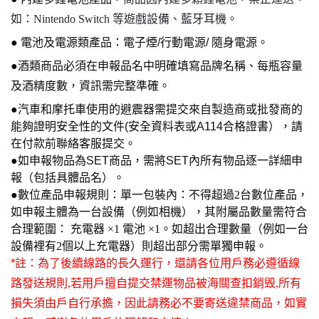
如：Nintendo Switch 等遊戲設備、藍牙耳機。
● 電池及電源類產品：電子煙/行動電源/ 隨身電源。
●酒類商品必須在申報品名中明確填寫品牌名稱、每瓶容量
及酒精度數，資訊需完整準確。
●汽車和摩托車使用的避震器需提交來自製造商或批發商的
能夠證明安全性的文件(安全資料表或A114合格證書），請
在付款前聯絡客服提交。
●如申報物品為SET商品，需將SET內所有物品逐一詳細申
報（包括具體品名）。
●
數位產品申報規則：單一包裝內：不得超過2台數位產品，
如申報主體為一台設備（例如相機），其附屬品數量需符合
合理範圍： 充電器 ×1 電池 ×1。如超出合理數量（例如一台
設備裡有2個以上充電器）則超出部分需單獨申報。
*註：
為了後續線路的長久運行，還請各位用戶務必遵循線
路發送規則,若用戶擅自提交禁運物品被海關查扣銷毁,所有
損失須由戶自行承擔，因此請務必不要寄送違禁商品，如實