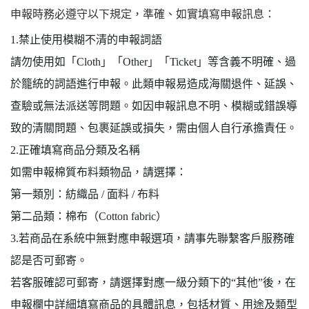
申報時務必遵守以下規定，準確、如實填寫申報訊息：
1.禁止使用模糊不清的申報詞語
請勿使用如「Cloth」「Other」「Ticket」等含義不明確、過
於籠統的詞語進行申報。此類申報易造成海關退件、延誤、
查驗或無法派送等問題。如因申報訊息不明、模糊或錯誤導
致的清關問題、包裹延誤或損失，需由個人自行承擔責任。
2.正確填寫商品分類及名稱
如需申報棉質布料類物品，請選擇：
第一類別：紡織品 / 面料 / 布料
第二品類：棉布（Cotton fabric）
3.若商品在系統中無對應申報選項，請事先聯繫客戶服務確
認是否可郵寄。
若客服確認可郵寄，請選擇對應一級分類下的“其他”後，在
申報欄中詳細填寫商品的具體訊息，包括材質、用途及類型