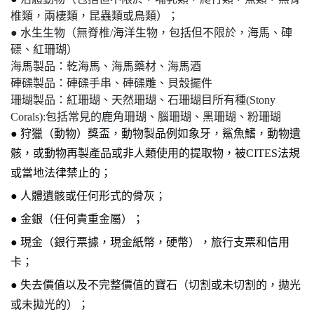
椎類，兩棲類，昆蟲類或鳥類）；
● 水生生物（無脊椎/海洋生物，包括但不限於，海馬、硨
磲、紅珊瑚）
海馬製品：乾海馬、海馬藥材、海馬酒
硨磲製品：硨磲手串、硨磲雕、貝殼擺件
珊瑚製品：紅珊瑚、天然珊瑚、石珊瑚目所有種(Stony
Corals):包括常見的鹿角珊瑚、腦珊瑚、黑珊瑚、粉珊瑚
●
狩獵（動物）獎盃，動物製品例如象牙，鯊魚鰭，動物遺
骸，或動物再製產品或非人類使用的提取物，被CITES法規
或當地法律禁止的；
●
人體遺骸或任何形式的骨灰；
●
金銀（任何貴重金屬）；
●
現金（銀行票據，現金紙幣，硬幣），旅行支票和信用
卡；
●
失去價值以及不完整價值的寶石（切割或未切割的，拋光
或未拋光的）；