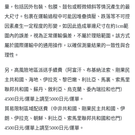
量，包括因外包裝、包膜、鼓包或輕微傾斜等情況產生的最
大尺寸。包裹在運輸過程中可能因堆疊擠壓、跌落等不可控
因素產生一定程度的形變，如因此造成單邊尺寸在約1cm範
圍內的誤差，視為正常運輸偏差，不屬於理賠範圍。該方式
屬於國際運輸中的通用操作，以確保測量結果的一致性與合
理性。
另，高風險地區派送手續費（阿富汗、布基納法索、剛果民
主共和國、海地、伊拉克、黎巴嫩、利比亞、馬裏、索馬里
聯邦共和國、蘇丹、敘利亞、烏克蘭、委內瑞拉和也門）
4500日元/運單上調至5000日元/運單。
貿易限制區域配送費（中非共和國、剛果民主共和國、伊
朗、伊拉克、朝鮮、利比亞、索馬里聯邦共和國和也門）
4500日元/運單上調至5000日元/運單。