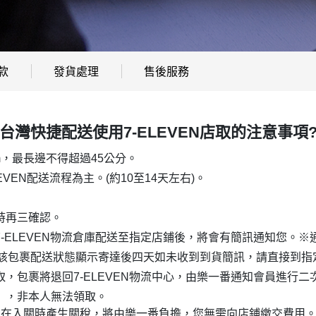
款
發貨處理
售後服務
台灣快捷配送使用7-ELEVEN店取的注意事項
m，最長邊不得超過45公分。
EVEN
配送流程為主。(約10至14天左右)。
時再三確認。
7-ELEVEN
物流倉庫配送至指定店鋪後，將會有簡訊通知您。※
該包裹配送狀態顯示寄達後四天如未收到到貨簡訊，請直接到指
取，包裹將退回
7-ELEVEN
物流中心，由樂一番通知會員進行二
），非本人無法領取。
裹在入關時產生關稅，將由樂一番負擔，您無需向店鋪繳交費用