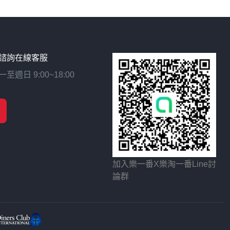
諮詢在線客服
日 9:00~18:00
加入樂一番X樂淘一番Line討
論群