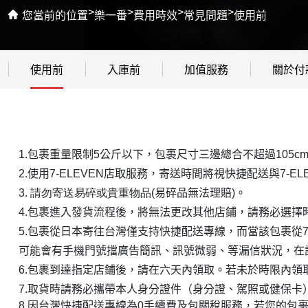
>
>
>
>
您當前的位置
樂一番
費用時效
常見問題
使用前
使用前
入庫前
加值服務
關於付
1.包裹重量限制5公斤以下，包裹尺寸三邊總合不超過105c
2.使用
7-ELEVEN
店取服務，寄送時間將視快捷配送與
7-EL
3. 請勿寄送易碎或貴重物品
(易碎品無法理賠)
。
4.包裹進入發貨流程後，將無法更改其他店鋪，請務必選擇
5.
包裹從日本寄往台灣僅支持快捷配送
專線
，而當該包裹從
可能會有手機門號擋廣告簡訊、訊號微弱、等漏信狀況，在
6.
包裹到達指定店鋪後，請在六天內領取。若未於時限內領
7.
取貨時請務必攜帶本人身分證件（身分證、駕照或健保卡
8.因台灣快捷配送專線為0手續費及包關稅服務，若您的包