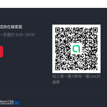
諮詢在線客服
日 9:00~18:00
加入樂一番X樂淘一番Line討
論群