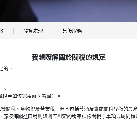
款
發貨處理
售後服務
我想瞭解關於關稅的規定
定的。
）。
稅＝單位完稅額 × 數量）。
免徵關稅、貨物稅及營業稅，但不包括菸酒及實施關稅配額的農產品
應按海關進口稅則總則五規定的稅率課徵關稅；單項或屬同種類且