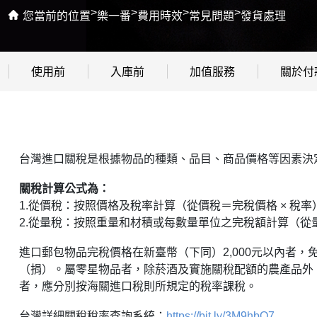
>
>
>
>
您當前的位置
樂一番
費用時效
常見問題
發貨處理
使用前
入庫前
加值服務
關於付
台灣進口關稅是根據物品的種類、品目、商品價格等因素決
關稅計算公式為：
1.從價稅：按照價格及稅率計算（從價稅＝完稅價格 × 稅率
2.從量稅：按照重量和材積或每數量單位之完稅額計算（從量
進口郵包物品完稅價格在新臺幣（下同）2,000元以內者，
（捐）。屬零星物品者，除菸酒及實施關稅配額的農產品外，
者，應分別按海關進口稅則所規定的稅率課稅。
台灣詳細關稅稅率查詢系統：
https://bit.ly/3M9hbO7