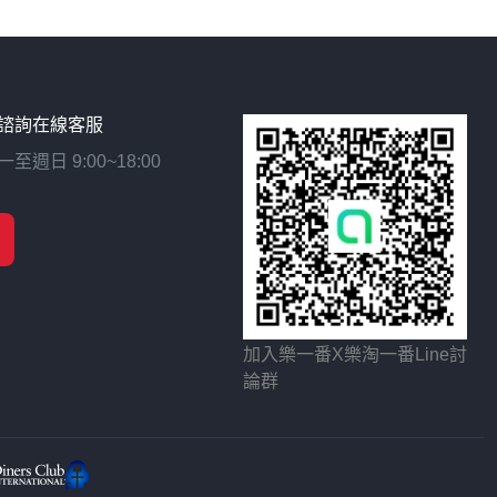
諮詢在線客服
日 9:00~18:00
加入樂一番X樂淘一番Line討
論群