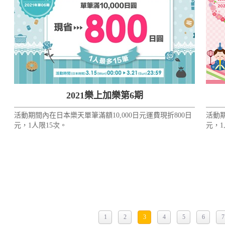
2021樂上加樂第6期
活動期間內在日本樂天單筆滿額10,000日元運費現折800日
活動期
元，1人限15次。
元，1
1
2
3
4
5
6
7