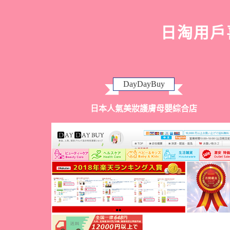
日淘用戶
DayDayBuy
日本人氣美妝護膚母嬰綜合店