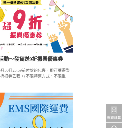
活動～發貨送9折振興優惠券
起至6月30日23:59前付款的包裹，即可獲得樂
費折扣券乙張。(不限轉運方式、不限重
以外地區)