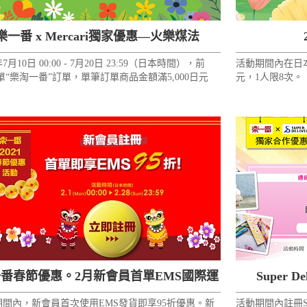
樂一番 x Mercari獨家優惠—火樂煤法
年7月10日 00:00 - 7月20日 23:59（日本時間），前
活動期間內在日本
擋！！！
00單“樂淘一番”訂單，單筆訂單商品金額滿5,000日元
元，1人限8次。
包括運費和支付手續費）即可使用500日元優惠券一
先下單先得！！
番春節優惠。2月新會員首單EMS國際運
Super 
期間內，新會員首次使用EMS發貨即享95折優惠。新
活動期間內註冊Su