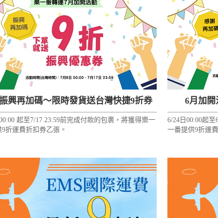
月振興再加碼～限時發貨送台灣快捷9折券
6月加開
8 00:00 起至7/17 23:59前完成付款的包裹，將獲得樂一
6/24日00:00
供9折運費折扣券乙張。
一番提供9折運
量、限發往中國