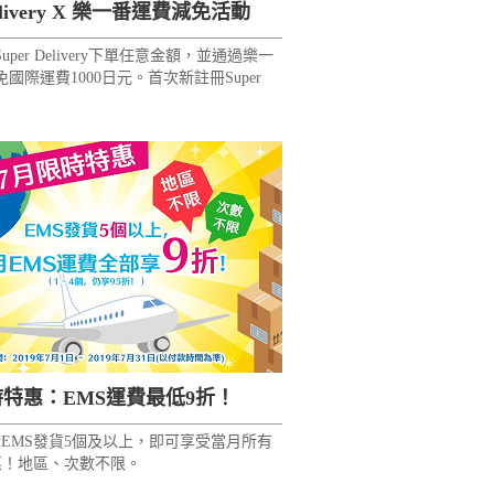
Delivery X 樂一番運費減免活動
per Delivery下單任意金額，並通過樂一
國際運費1000日元。首次新註冊Super
可獲得價值1000日元的站內積分！
時特惠：EMS運費最低9折！
累計EMS發貨5個及以上，即可享受當月所有
惠！地區、次數不限。