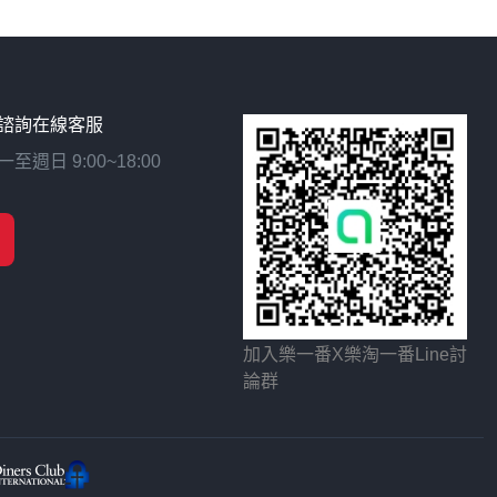
諮詢在線客服
日 9:00~18:00
加入樂一番X樂淘一番Line討
論群