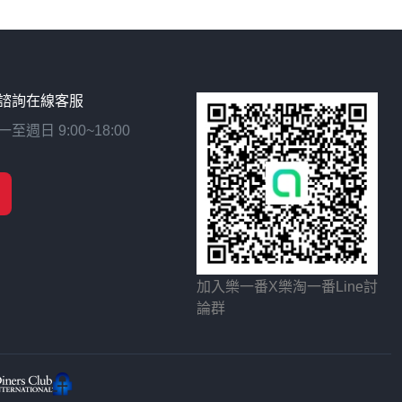
諮詢在線客服
日 9:00~18:00
加入樂一番X樂淘一番Line討
論群