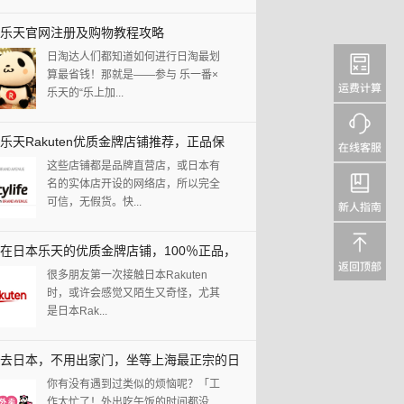
乐天官网注册及购物教程攻略
日淘达人们都知道如何进行日淘最划
算最省钱！那就是——参与 乐一番×
乐天的“乐上加...
乐天Rakuten优质金牌店铺推荐，正品保
这些店铺都是品牌直营店，或日本有
放心剁手！
名的实体店开设的网络店，所以完全
可信，无假货。快...
在日本乐天的优质金牌店铺，100％正品，
很多朋友第一次接触日本Rakuten
藏起来！！！
时，或许会感觉又陌生又奇怪，尤其
是日本Rak...
去日本，不用出家门，坐等上海最正宗的日
你有没有遇到过类似的烦恼呢？「工
理送上门来！
作太忙了！外出吃午饭的时间都没