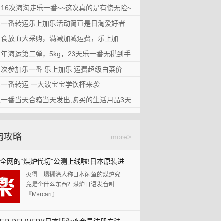
楼主是80后独生子女一枚，邻里之间
加乐活动，NIKE毛毛虫学步鞋，无税到手
手哦！
第16次海淘走乐一番~~这次真的是有惊无险~
也木有同龄的小盆友，每天放学后写
通过乐一番转运第一次就碰上了乐上
完作业就是打...
6次海淘走乐一番~~这次真的是有惊无险~无
无税到手
乐一番转运乐上加乐活动简直是日淘爱好者
加乐活动，真的好划算哦。给宝宝淘
标签：
日淘
日淘漫画
1.首先还是物流信息2.这次需要好好的
手
的毛毛虫，今年新...
番转运乐上加乐活动简直是日淘爱好者的福
的福音！
零食放血大采购，满减加减运费，乐上加
夸一夸！因为我事先不清楚防晒喷雾
标签：
乐上加乐
毛毛虫
学步
自从日元汇率走高后，日淘的频次越
是禁运的，...
放血大采购，满减加减运费，乐上加乐！
乐！
新年海运第二弹，5kg，23天乐一番无税到手
来越低，不过乐一番转运和日本乐天
鞋
日淘
乐一番
标签：
夏季必备
驱蚊
防晒
自从朋友结婚时吃到了日本的白色
联合推出的乐上加...
海运第二弹，5kg，23天乐一番无税到手
初次参加乐一番 乐上加乐 运费超级白菜价
恋人饼干后再也忘不了那...
标签：
晒单
乐上加乐
母婴
本文来自乐一番会员谢辉发布在乐一
参加乐一番 乐上加乐 运费超级白菜价 （乐
（乐上加乐运费减免活动）
乐一番转运 一大波宝宝学饮杯来袭
番日淘值得买的晒单。http://guide.l...
贝亲
尿不湿
标签：
晒单
零食
乐上加乐
之前用的dhc唇膏和牙膏还有姨妈巾用
乐运费减免活动）
番转运 一大波宝宝学饮杯来袭
乐一番当天合箱当天发出,购买的生活用品3天
完了。要补货补货补货！最近汇率都
免运费
白色恋人
六花亭
标签：
晒单
海运
无税
日
乐一番转运 一大波宝宝学饮杯来袭
不美丽。所以...
番当天合箱当天发出,购买的生活用品3天就
就到货了
Royce
因为自己要...
用
母婴
护肤
标签：
日本Rakuten
最近EMS超级给力，都是3天就能到
了
淘攻略
货，乐一番也是当天合箱当天发
more>
标签：
日亚
出！...
标签：
乐一番
全网的“煤炉代切”公测上线啦!日本原装进
火得一塌糊涂人称日本闲鱼的煤炉究
你还犹豫什么?
竟是个什么东西？煤炉日语发音叫
『Mercari』...