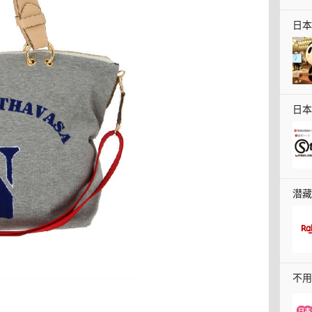
日本
日本
证，
潜藏
快收
不用
本料