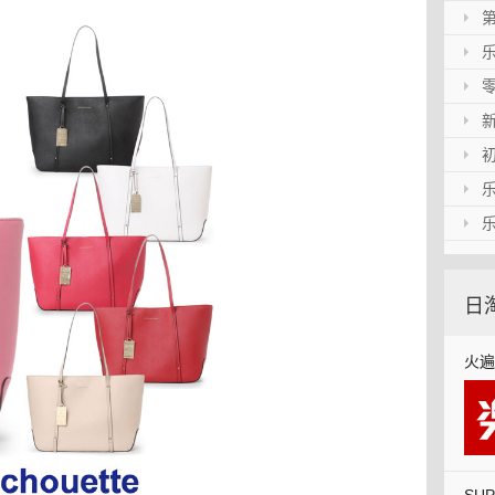
乐上
哦！
第1
税到
乐一
音！
零食
新年
初次
上加
乐一
乐一
到货
日
火遍
口,