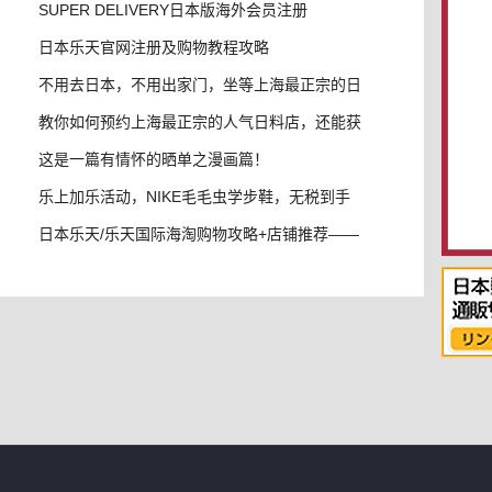
内，学
SUPER DELIVERY日本版海外会员注册
日本乐天官网注册及购物教程攻略
不用去日本，不用出家门，坐等上海最正宗的日
本料
教你如何预约上海最正宗的人气日料店，还能获
得3
这是一篇有情怀的晒单之漫画篇！
乐上加乐活动，NIKE毛毛虫学步鞋，无税到手
哦
日本乐天/乐天国际海淘购物攻略+店铺推荐——
超