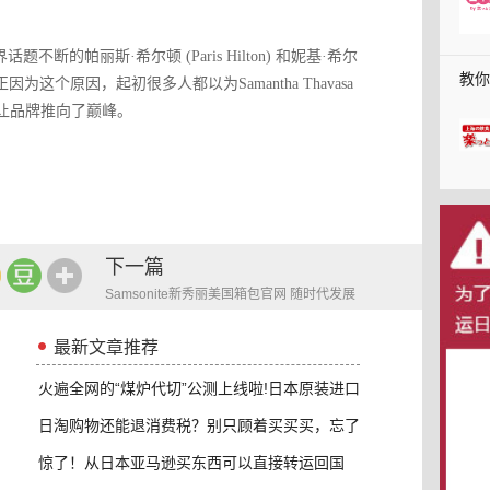
话题不断的帕丽斯·希尔顿 (Paris Hilton) 和妮基·希尔
教你
正因为这个原因，起初很多人都以为Samantha Thavasa
，让品牌推向了巅峰。
得3
下一篇
Samsonite新秀丽美国箱包官网 随时代发展
的潮流 勇于介绍新事物
最新文章推荐
火遍全网的“煤炉代切”公测上线啦!日本原装进口
日淘购物还能退消费税？别只顾着买买买，忘了
退这
惊了！从日本亚马逊买东西可以直接转运回国