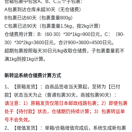
合箱包裹中包含A、B、C三个子包裹：
A包裹到达仓库未超30天（无仓储费）
B包裹已达60天（包裹重量800g）
C包裹已达90天（包裹重量1.5kg，按2kg计算）
仓储费用计算：B:（60-30）*30*1kg=900日元，C：（90-
30）*30*2kg=3600日元，合计900+3600=4500日元。
超期包裹按照每天30日元/kg收取仓储费，子包裹重量若不
满1kg则按1kg计算。
新转运系统仓储费计算方式
1、【原箱发货】：自商品签收当天算起，至转为【已付
款】状态当天为止（普通包裹30天，商城包裹90天）：
请注意：1）原箱发货仅限日本邮政线路包裹；2）即使包裹
处于【待付款】状态，仓储期仍持续计算；3）包裹转运单
号不会失效。
2、【增值发货】：单箱/合箱增值完成后，系统生成新包裹