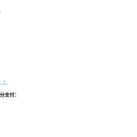
法
！！
分支付：