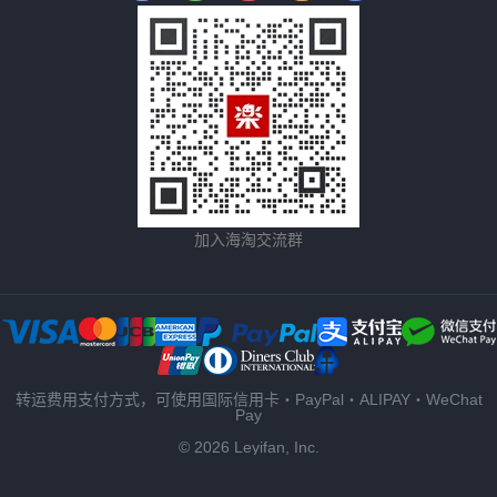
加入海淘交流群
转运费用支付方式，可使用国际信用卡・PayPal・ALIPAY・WeChat
Pay
© 2026 Leyifan, Inc.