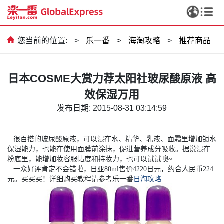
您当前的位置:
>
乐一番
>
海淘攻略
>
推荐商品
日本COSME大赏力荐太阳社玻尿酸原液 高
效保湿万用
发布日期: 2015-08-31 03:14:59
很百搭的玻尿酸原液，可以混在水、精华、乳液、面霜里增加锁水
保湿能力，也能在使用面膜前涂抹，促进营养成分吸收。据说混在
粉底里，能增加妆容服帖度和持妆力，也可以试试噢
~
一众好评肯定不会错啦，日亚
80ml
售价
4220
日元，约合人民币
224
元。买买买！详细购买教程请参考乐一番
日淘攻略