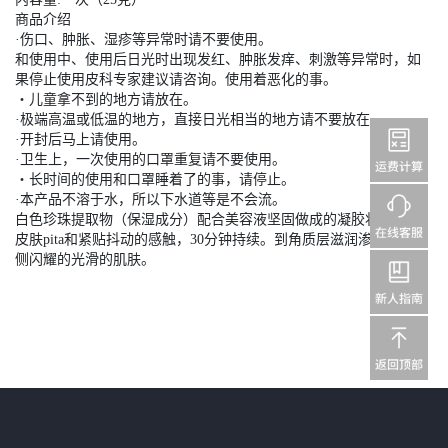
商品介绍
·伤口、肿胀、湿疹等异常时请不要使用。
和使用中、使用后日光时出现发红、肿胀发痒、刺激等异常时，如
果停止使用皮科专家建议请咨询。使用着恶化的事。
・儿童拿不到的地方请放在。
·极端高温或低温的地方，直接日光相当的地方请不要放在。
·开封后马上请使用。
·卫生上，一次使用的口罩重复请不要使用。
・长时间的使用和口罩睡着了的事，请停止。
·本产品不溶于水，所以下水道等是不会流。
白色珍珠提取物（保湿成分）配合美容液坚固做成的凝胶状口罩。
皮肤pita和紧贴抖动的感触，30分钟持续。到角质层滋润渗透，从内
侧闪耀的光滑的肌肤。