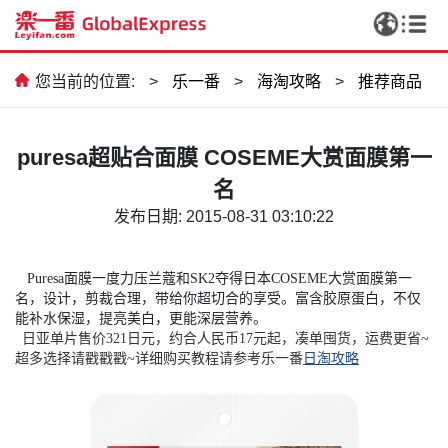
您当前的位置:
>
乐一番
>
海淘攻略
>
推荐商品
puresa超贴合面膜 COSEME大赏面膜第一
名
发布日期: 2015-08-31 03:10:22
Puresa
面膜一度力压兰蔻和
SK2
夺得日本
COSEME
大赏面膜第一
名，设计，剪裁合理，带给你超切合的享受。富含胶原蛋白，不仅
能补水保湿，提亮美白，更能深层营养。
日亚单片售价321日元，约合人民币17元起，凑单囤货，运费更省~
超多选择请戳戳戳~详细购买教程请参考乐一番
日淘攻略