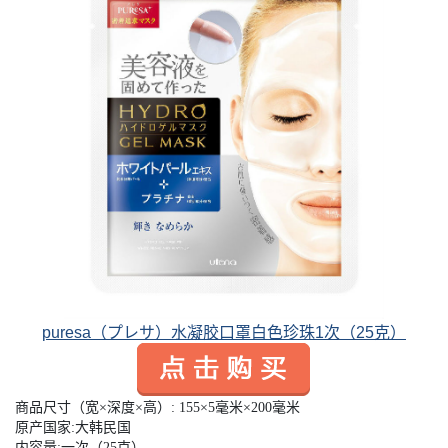
puresa（プレサ）水凝胶口罩白色珍珠1次（25克）
商品尺寸（宽×深度×高）: 155×5毫米×200毫米
原产国家:大韩民国
内容量:一次（25克）