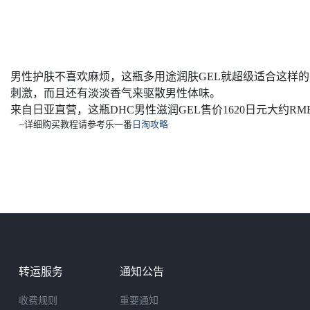
男性护肤不喜欢麻烦，这瓶多用途润肤GEL就超级适合这样
刺激，而且还有淡淡香气来驱散男性体味。
来自日亚直营，这瓶DHC男性滋润GEL售价1620日元大约RMB
~
详细购买教程请参考乐一番
日淘攻略
转运服务
通知公告
收费规则
重要通知