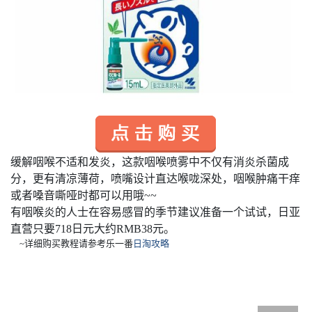
缓解咽喉不适和发炎，这款咽喉喷雾中不仅有消炎杀菌成
分，更有清凉薄荷，喷嘴设计直达喉咙深处，咽喉肿痛干痒
或者嗓音嘶哑时都可以用哦~~
有咽喉炎的人士在容易感冒的季节建议准备一个试试，日亚
直营只要718日元大约RMB38元。
~
详细购买教程请参考乐一番
日淘攻略