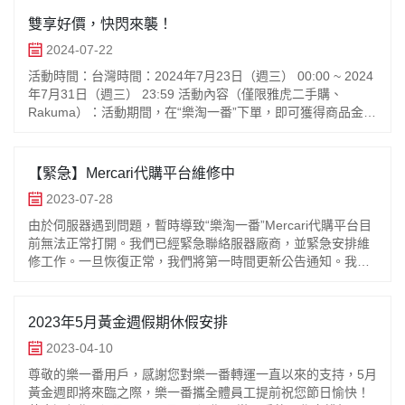
（僅限Mercari）：活動期間，前200單“樂淘一番”訂單，單筆
雙享好價，快閃來襲！
訂單商品金額滿100,000日元（不包括運費和支付手續費）即
2024-07-22
可使用11%OFF優惠券一張。先下單先得！！※請注意：每人
領取及使用次數不限！限時優惠倒數！超過200次（包括簡體
活動時間：台灣時間：2024年7月23日（週三） 00:00 ~ 2024
中文、繁體中文、英文）使用後，未使用的“樂淘一番”優惠券
年7月31日（週三） 23:59 活動內容（僅限雅虎二手購、
將無效。儘快下單，享受超划算的購物體驗！ 日常活動時間：
Rakuma）：活動期間，在“樂淘一番”下單，即可獲得商品金額
台灣時間：2024年7月17日（週三） 20:00 ~ 2024年7月31日
優惠！！1,000日元（單筆訂單商品金額滿12,000日元可使
（週三） 23:59 活動內容（僅限Mercari）：活動期間，在“樂
用，不含運費、不含支付手續費），每人領取及使用次數不
淘一番”下單，即可獲得商品金額優惠！！1、200日元優惠券
限！活動開始後開啟APP或是樂淘一番網頁，點擊首頁下方的
【緊急】Mercari代購平台維修中
（單筆訂單商品金額滿3,000日元可使用，不含運費、不含支付
“優惠券專區”進行領券。如果在首頁沒有找到“優惠券專區”入
手續費），每人領取及使用次數不限！2、1,000日元優惠券
2023-07-28
口，請您退出APP重新進入，網頁：刷新一下首頁頁面。 注意
（單筆訂單商品金額滿12,000日元可使用，不含運費、不含支
事項：1、以上優惠券僅適用於購買【雅虎二手購】、
由於伺服器遇到問題，暫時導致“樂淘一番”Mercari代購平台目
付手續費），每人領取及使用次數不限！3、8%OFF優惠（單
【Rakuma】商品時的訂單結算，不可轉換爲現金，也不得用
前無法正常打開。我們已經緊急聯絡服器廠商，並緊急安排維
筆訂單商品金額滿30,000日元可使用，不含運費、不含支付手
於其他平台。2、每筆訂單限用一張優惠券，不可重複使用。
修工作。一旦恢復正常，我們將第一時間更新公告通知。我們
續費），每人領取及使用次數不限！ 注意事項：1、以上優惠
3、如果在支付時忘記選擇使用優惠券，將無法補發或進行任何
深表歉意給您帶來的不便，如有任何疑問或需要幫助，請聯絡
券僅適用於購買煤爐商品時的訂單結算，不可轉換爲現金，也
後續處理。4、當一個訂單中包含多個商品時，該優惠券將按比
我們的客服團隊。
不得用於其他平台。2、每筆訂單限用一張優惠券，不可重複使
例減免金額。如果其中一個商品被取消，將退還該商品實際支
2023年5月黃金週假期休假安排
用。3、如果在支付時忘記選擇使用優惠券，將無法補發或進行
付金額和使用的積分（優惠券金額不予退還）。5、當一個訂單
任何後續處理。4、當一個訂單中包含多個商品時，該優惠券將
中只有一個商品時，如果該商品被取消，將退還該商品實際支
2023-04-10
按比例減免金額。如果其中一個商品被取消，將退還該商品實
付金額、使用的積分和使用的優惠券。6、優惠券僅在對應活動
尊敬的樂一番用戶，感謝您對樂一番轉運一直以來的支持，5月
際支付金額和使用的積分（優惠券金額不予退還）。5、當一個
期間內發放和使用，逾期將失效。7、若在活動期間外，訂單被
黃金週即將來臨之際，樂一番攜全體員工提前祝您節日愉快！
訂單中只有一個商品時，如果該商品被取消，將退還該商品實
退款，則優惠券失效，不可使用。8、若平台判定註冊或購物行