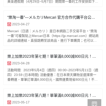
黃金週假期（4月29日~5月7日）期間樂一番的工作安排如下：
際支付金額、使用的積分和使用的優惠券。6、優惠券僅在對應
爲不當，將不計入優惠券的發送和使用對象。9、平台保留根據
一、日本倉庫將於5月3日 (週三）休息一天。倉庫休息期間將
活動期間內發放和使用，逾期將失效。7、若在活動期間外，訂
活動實際情況對活動規則進行變動的權利，任何變動將在活動
暫停簽收包裹
單被退款，則優惠券失效，不可使用。8、若平台判定註冊或購
頁面公佈。10、活動詳情解釋權歸樂一番所有。
物行爲不當，將不計入優惠券的發送和使用對象。9、平台保留
“樂淘一番”—メルカリMercari 官方合作代購平台公測
根據活動實際情況對活動規則進行變動的權利，任何變動將在
上線！！
2023-04-27
活動頁面公佈。10、活動詳情解釋權歸樂一番所有。
Mercari（日語：メルカリ ）是日本網路二手交易平台。“樂淘
一番”可複製貼上Mercari日本（https://jp.mercari.com）網站商
品的詳細連結，直接跳轉至該商品，進行下單購買；也可以在
搜尋欄位直接搜索商品名稱（目前僅支援
樂上加樂2023年第七期！單筆滿8,000減800日元！每
帳號最多8次！
2023-04-28
活動時間: 2023年5月4日（週四）00:00~2023年5月11日（週
四）23:59 (日本時間) 活動優惠：在日本樂天購物並選擇樂一
番轉運，單筆訂單滿8,000日元，國際運費現省800日元！不限
轉運方式！
樂上加樂2023年第八期！單筆滿8,000減800日元！每
帳號最多8次！
2023-05-17