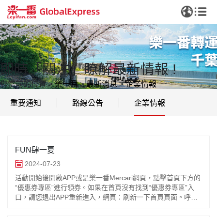
即時「關注」瞭解最新情報 !
您當前的位置
>
樂一番
>
最新消息
>
企業情報
重要通知
路線公告
企業情報
FUN肆一夏
2024-07-23
活動開始後開啟APP或是樂一番Mercari網頁，點擊首頁下方的
“優惠券專區”進行領券。如果在首頁沒有找到“優惠券專區”入
口，請您退出APP重新進入，網頁：刷新一下首頁頁面。呼唤
助力，加碼活動來襲活動時間：台灣時間：2024年7月24日
（週三） 00:00 ~ 2024年7月28日（週日） 23:59 活動內容