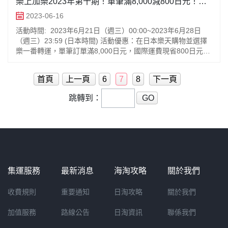
樂上加樂2023年第十期！單筆滿8,000減800日元！每
帳號最多8次！
2023-06-16
活動時間: 2023年6月21日（週三）00:00~2023年6月28日
（週三）23:59 (日本時間) 活動優惠：在日本樂天購物並選擇
樂一番轉運，單筆訂單滿8,000日元，國際運費現省800日元！
不限轉運方式
首頁
上一頁
6
7
8
下一頁
跳轉到：
GO
集運服務
最新消息
海淘攻略
關於我們
收費規則
重要通知
日淘攻略
關於我們
加值服務
路線公告
日淘資訊
聯係我們