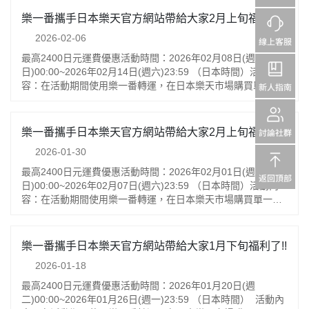
8張活動訂單最多可享2,400日元運費優惠！每位日本樂天用戶
樂一番攜手日本樂天官方網站帶給大家2月上旬福利了!!
的首8單符合資格之訂單可享受優惠。注意事項：1.活動期間每
2026-02-06
位日本樂天會員僅首8筆符合資格的訂單可享本活動優惠；2.但
若任何原因造成訂單取消則無法享受優惠, 且被視為已用過1次
最高2400日元運費優惠活動時間：2026年02月08日(週
優惠名額。樂天優惠券活動時間：2026年03月01日(週
日)00:00~2026年02月14日(週六)23:59 （日本時間）活動內
日)00:00~2026年03月31日(週二)23:59 （日本時間）活動內
容：在活動期間使用樂一番轉運，在日本樂天市場購買單一訂
容:1)活動期間內,點擊下方優惠券連結搶日本樂天官方網站
單滿5,000日元，即可享300日元運費優惠！每位日本樂天用戶
8,000日元減500日元優惠券！限前2000單！數量有限，先到先
在同一活動期間最多可享8次優惠，買得越多，省得更多！購滿
得！每個樂天帳號最多可使用4張樂天優惠券。優惠券領取地
8張活動訂單最多可享2,400日元運費優惠！每位日本樂天用戶
樂一番攜手日本樂天官方網站帶給大家2月上旬福利了!!
址：https://reurl.cc/qKMVzp 點此查看2026年樂上加樂第5期
的首8單符合資格之訂單可享受優惠。注意事項：1.活動期間每
活動頁https://h5.leyifan.cn/active/lp/260306.html 購物馬拉松
2026-01-30
位日本樂天會員僅首8筆符合資格的訂單可享本活動優惠；2.但
- 最高47倍積分返還 -活動時間：2026年03月04日
若任何原因造成訂單取消則無法享受優惠, 且被視為已用過1次
最高2400日元運費優惠活動時間：2026年02月01日(週
20:00~2026年03月11日 01:59 （日本時間）不同店家接力買
優惠名額。樂天優惠券活動時間：2026年02月01日(週
日)00:00~2026年02月07日(週六)23:59 （日本時間）活動內
——最高10倍積分！只要在每一家店鋪購滿1,000日元（含
日)00:00~2026年02月28日(週六)23:59 （日本時間）活動內
容：在活動期間使用樂一番轉運，在日本樂天市場購買單一訂
稅），在越多家商店購買，回贈的積分倍數就越大：1家店鋪
容:1)活動期間內,點擊下方優惠券連結搶日本樂天官方網站
單滿5,000日元，即可享300日元運費優惠！每位日本樂天用戶
>> 1倍2家店鋪 >> 2倍3家店鋪 >> 3倍... （以此類推）...10家
8,000日元減500日元優惠券！限前2000單！數量有限，先到先
在同一活動期間最多可享8次優惠，買得越多，省得更多！購滿
店鋪 >> 10倍！ 每位用戶上限7,000分。活動頁面：
得！每個樂天帳號最多可使用4張樂天優惠券。優惠券領取地
8張活動訂單最多可享2,400日元運費優惠！每位日本樂天用戶
樂一番攜手日本樂天官方網站帶給大家1月下旬福利了!!
https://event.rakuten.co.jp/campaign/supersale/活動規則1.本
址：https://reurl.cc/6bmAK6 點此查看2026年樂上加樂第4期
的首8單符合資格之訂單可享受優惠。注意事項：1.活動期間每
活動僅限在日本樂天官方網站(www.rakuten.co.jp)下單，樂淘
活動頁https://h5.leyifan.cn/active/lp/260208.html 購物馬拉松
2026-01-18
位日本樂天會員僅首8筆符合資格的訂單可享本活動優惠；2.但
一番代購平台下單的包裹不符合本活動規則，無法獲得本活動
- 最高47倍積分返還 -活動時間：2026年02月19日
若任何原因造成訂單取消則無法享受優惠, 且被視為已用過1次
最高2400日元運費優惠活動時間：2026年01月20日(週
優惠。2.樂上加樂滿減金額僅適用於國際運費部分(不包含：包
20:00~2026年02月23日 01:59 （日本時間）不同店家接力買
優惠名額。樂天優惠券活動時間：2026年02月01日(週
二)00:00~2026年01月26日(週一)23:59 （日本時間） 活動內
裹手續費、增值服務費、保險費等)。3.參與本次活動的訂單須
——最高10倍積分！只要在每一家店鋪購滿1,000日元（含