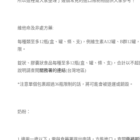
所以這裡幫大家整理了幾個常見的進口限制物品供大家參考！
維他命及非處方藥:
每種類至多12瓶(盒、罐、條、支)，例維生素A12罐、B群12罐
限。
錠狀、膠囊狀食品每種至多12瓶(盒、罐、條、支)，合計以不超
說明請查閱
關務署的連結
(台灣地區)
*注意單個包裹超過36瓶限制的話，將可能會被退運或銷毀。
奶粉：
1.適用一歲以下，需與食藥署提出申請，方能進口。查閱
衛福部