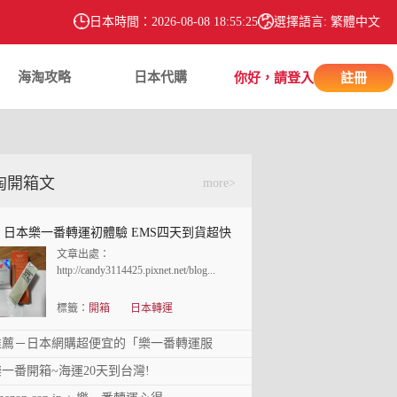
日本時間：
2026-08-08 18:55:26
選擇語言: 繁體中文
海淘攻略
日本代購
你好，請登入
註冊
淘開箱文
more>
開箱 日本樂一番轉運初體驗 EMS四天到貨超
 日本樂一番轉運初體驗 EMS四天到貨超快
快的！
文章出處：
http://candy3114425.pixnet.net/blog...
標籤：
開箱
日本轉運
推薦－日本網購超便宜的「樂一番轉運服
－日本網購超便宜的「樂一番轉運服務」
務」
樂一番開箱~海運20天到台灣!
文章出處：