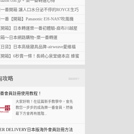
番開箱~海運20天到台灣!
mazon con.jp + 樂一番轉運心得
http://cony0508.pixnet.net/blog/pos...
為了參加樂上加樂活動，這次拉著朋
zon con.jp + 樂一番轉運心得
樂一番開箱 讓人口水分泌不停的ROYCE生巧
友一起買一直很想回購得BONTANIST
標籤：
日本網購
樂一番轉運
文章出處：《Living like a Girl》部落
洗髮精還...
番開箱 讓人口水分泌不停的ROYCE生巧克
克力
一番【開箱】Panasonic EH-NA97吹風機
格之《First time...
SUNTORY
標籤：
開箱
海運
之前去北海道買的ROYCE生巧克力，
番【開箱】Panasonic EH-NA97吹風機+長崎
+長崎心泉堂蜂蜜蛋糕
【開箱】日本轉運樂一番初體驗-麻布川越屋
吃完以後真的好念念不忘於是有同事
標籤：
日本亞馬遜
開箱
趁著樂一番的《樂上加樂》第八期活
堂蜂蜜蛋糕
就發起了拼團...
箱】日本轉運樂一番初體驗-麻布川越屋花
花生醬
開箱～日本網路購物~樂一番轉運
動：購物滿15,000日元減3,000日元國
標籤：
ROYCE
生巧克力
開
相信大家去日本玩回來一定會買很多
際運...
～日本網路購物~樂一番轉運
日貨】日本高級寢具品牌-airweave愛維福
名產.伴手禮就算沒去日本玩.也會聽誰
箱
集貨
EMS
標籤：
Panasonic
EH-NA97
吹
自從去了日本自助旅遊後，就愛上了
說日本什麼...
貨】日本高級寢具品牌-airweave愛維福經典
經典專利素材椅墊&「樂一番」日本轉運基本
【開箱】6秒賣一條！長崎心泉堂總本店 蜂蜜
日本購物。第一次自助遊是像一般的
風機
蜂蜜蛋糕
長崎心泉堂
標籤：
開箱文
麻布川越屋
花
（圖片來源：airweave日本樂天網站）
素材椅墊&「樂一番」日本轉運基本教學
教學
遊客一樣，邊旅遊...
箱】6秒賣一條！長崎心泉堂總本店 蜂蜜蛋
蛋糕
繼床墊、涼感墊之後，這次下手的是
生醬
麻布川越屋花生醬
標籤：
開箱
日本
網購
首先要感謝推坑的樂一番小編........在
ai...
淘攻略
粉絲頁上文後就直接下單了.28號在
more>
標籤：
開箱文
開箱
椅墊
樂...
airweave
愛維福
標籤：
蜂蜜蛋糕
長崎
心泉
番會員註冊使用教程！
堂
下午茶
大家好喲！在這篇新手教學中，會先
教您一步步的成為樂一番會員，然後
最下方會再有進階...
PER DELIVERY日本版海外會員註冊方法