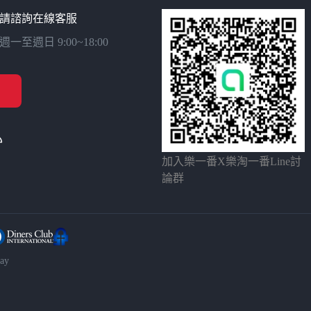
請諮詢在線客服
週日 9:00~18:00
加入樂一番X樂淘一番Line討
論群
ay