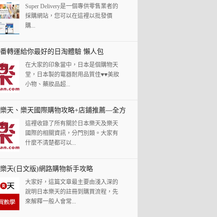
Super Delivery是一個專供零售業者的
採購網站，您可以在這裡以批發價
購...
番轉運給你最好的日淘體驗 懶人包
在大家的印象當中，日本是個購物天
堂，日本製的電器耐用品質佳♥♥美妝
小物、藥妝品超...
樂天、樂天國際購物攻略+店鋪推薦—全方
這裡收錄了所有關於日本樂天及樂天
人指南
國際的相關資訊，分門別類。大家有
什麼不清楚都可以...
樂天(日文版)網路購物新手攻略
大家好，這篇文章最主要由淺入深的
說明日本樂天的註冊到購買流程，先
來解釋一般人會常...