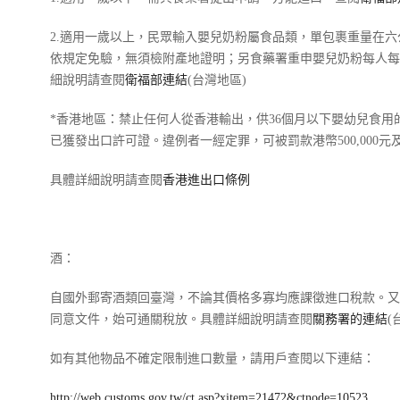
2.適用一歲以上，民眾輸入嬰兒奶粉屬食品類，單包裹重量在六
依規定免驗，無須檢附產地證明；另食藥署重申嬰兒奶粉每人每
細說明請查閱
衛福部連結
(台灣地區)
*香港地區：禁止任何人從香港輸出，供36個月以下嬰幼兒食用
已獲發出口許可證。違例者一經定罪，可被罰款港幣500,000元
具體詳細說明請查閱
香港進出口條例
酒：
自國外郵寄酒類回臺灣，不論其價格多寡均應課徵進口稅款。又其
同意文件，始可通關稅放。具體詳細說明請查閱
關務署的連結
(
如有其他物品不確定限制進口數量，請用戶查閱以下連結：
http://web.customs.gov.tw/ct.asp?xitem=21472&ctnode=10523