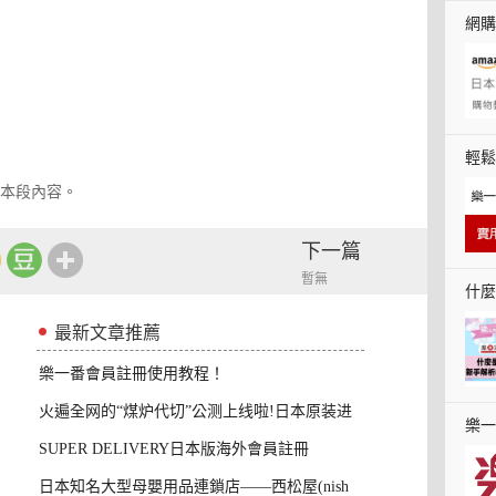
網購
流程
輕鬆
本段內容。
拿？
下一篇
暫無
什麼
最新文章推薦
樂一番會員註冊使用教程！
火遍全网的“煤炉代切”公测上线啦!日本原装进
樂一
口
SUPER DELIVERY日本版海外會員註冊
日本知名大型母嬰用品連鎖店——西松屋(nish