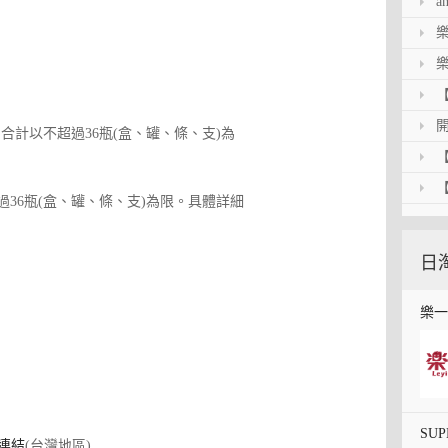
樂一
a
ama
樂一
樂
力
樂一
心泉
【開
，合計以不超過36瓶(盒、罐、條、支)為
生醬
開箱
【
【日
過36瓶(盒、罐、條、支)為限。具體詳細
專利
【開
糕
日
樂一
SU
連結
(台灣地區)