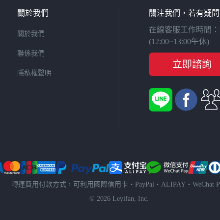
關於我們
關注我們，若有疑問
在線客服工作時間：週一至
關於我們
(12:00~13:00午休)
聯係我們
立即諮詢
隱私權聲明
轉運費用付款方式，可利用國際信用卡・PayPal・ALIPAY・WeChat P
© 2026 Leyifan, Inc.