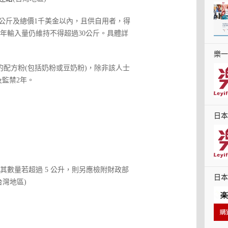
公斤及總價1千美金以內，且供自用者，得
年輸入量仍維持不得超過30公斤。具體詳
樂一
的配方粉(包括奶粉或豆奶粉)，除非該人士
及監禁2年。
日本
位懶
數量若超過 5 公升，則另應檢附財政部
日本
台灣地區)