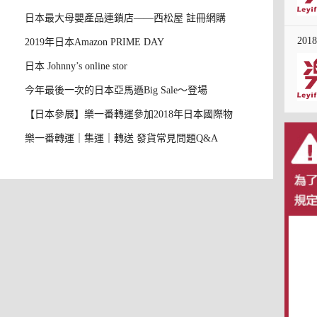
日本最大母嬰產品連鎖店——西松屋 註冊網購
20
教學
2019年日本Amazon PRIME DAY
日本 Johnny’s online stor
今年最後一次的日本亞馬遜Big Sale～登場
【日本參展】樂一番轉運參加2018年日本國際物
樂一番轉運｜集運｜轉送 發貨常見問題Q&A