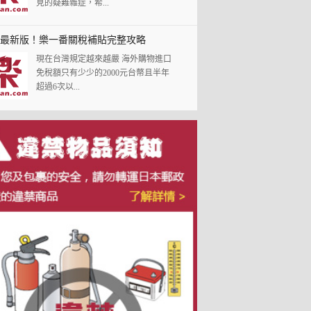
見的疑難雜症，希...
18最新版！樂一番關稅補貼完整攻略
現在台灣規定越來越嚴 海外購物進口
免稅額只有少少的2000元台幣且半年
超過6次以...