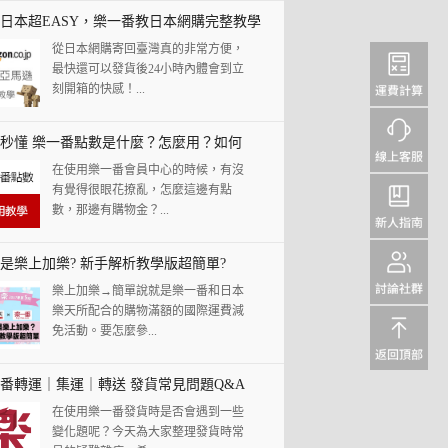
日本超EASY，樂一番教日本網購完整教學
從日本網購寄回臺灣真的非常方便，
！
最快還可以發貨後24小時內體會到立
刻開箱的快感！...
秒懂 樂一番點數是什麼？怎麼用？如何
在使用樂一番會員中心的時候，有沒
有覺得很眼花撩亂，怎麼這邊有點
數，那邊有購物金？...
是樂上加樂? 新手解析教學版超簡單?
樂上加樂→簡單說就是樂一番和日本
樂天所配合的購物滿額的國際運費減
免活動。要怎麼參...
番轉運｜集運｜轉送 發貨常見問題Q&A
在使用樂一番發貨時是否會遇到一些
變化題呢？今天為大家整理發貨時常