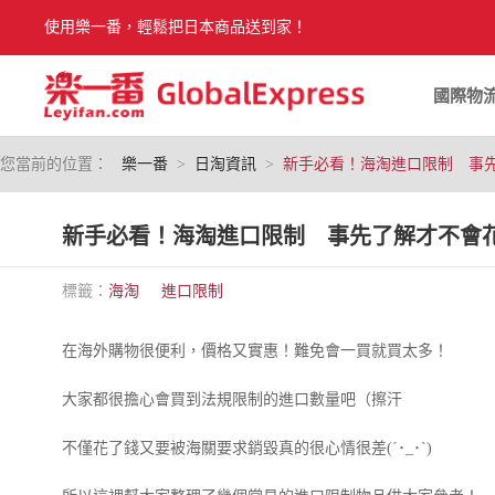
使用樂一番，輕鬆把日本商品送到家！
國際物
您當前的位置：
樂一番
>
日淘資訊
>
新手必看！海淘進口限制 事
新手必看！海淘進口限制 事先了解才不會
標籤：
海淘
進口限制
在海外購物很便利，價格又實惠！難免會一買就買太多！
大家都很擔心會買到法規限制的進口數量吧（擦汗
不僅花了錢又要被海關要求銷毀真的很心情很差(´･_･`)