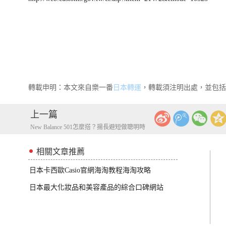
轉載申明：本文來自樂一番
日本轉運
，轉載須注明出處，並包括
上一篇
New Balance 501怎麼搭？揚長避短做聰明時
尚潮人
相關文章推薦
日本卡西歐Casio官網海淘教程海淘攻略
日本最大化妝品和美容產品的綜合口碑網站
cosm