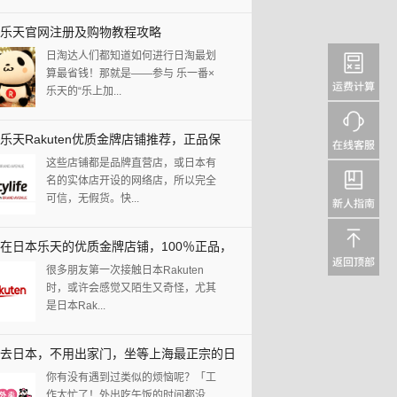
乐天官网注册及购物教程攻略
日淘达人们都知道如何进行日淘最划
算最省钱！那就是——参与 乐一番×
乐天的“乐上加...
乐天Rakuten优质金牌店铺推荐，正品保
这些店铺都是品牌直营店，或日本有
放心剁手！
名的实体店开设的网络店，所以完全
可信，无假货。快...
在日本乐天的优质金牌店铺，100％正品，
很多朋友第一次接触日本Rakuten
藏起来！！！
时，或许会感觉又陌生又奇怪，尤其
是日本Rak...
去日本，不用出家门，坐等上海最正宗的日
你有没有遇到过类似的烦恼呢？「工
理送上门来！
作太忙了！外出吃午饭的时间都没