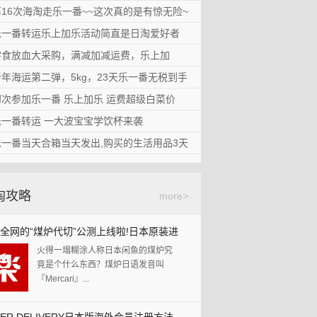
楼主是80后独生子女一枚，邻里之间
加乐活动，NIKE毛毛虫学步鞋，无税到手
手哦！
第16次海淘走乐一番~~这次真的是有惊无险~
也木有同龄的小盆友，每天放学后写
通过乐一番转运第一次就碰上了乐上
完作业就是打...
6次海淘走乐一番~~这次真的是有惊无险~无
无税到手
乐一番转运乐上加乐活动简直是日淘爱好者
加乐活动，真的好划算哦。给宝宝淘
标签：
日淘
日淘漫画
1.首先还是物流信息2.这次需要好好的
手
的毛毛虫，今年新...
番转运乐上加乐活动简直是日淘爱好者的福
的福音！
零食放血大采购，满减加减运费，乐上加
夸一夸！因为我事先不清楚防晒喷雾
标签：
乐上加乐
毛毛虫
学步
自从日元汇率走高后，日淘的频次越
是禁运的，...
放血大采购，满减加减运费，乐上加乐！
乐！
新年海运第二弹，5kg，23天乐一番无税到手
来越低，不过乐一番转运和日本乐天
鞋
日淘
乐一番
标签：
夏季必备
驱蚊
防晒
自从朋友结婚时吃到了日本的白色
联合推出的乐上加...
海运第二弹，5kg，23天乐一番无税到手
初次参加乐一番 乐上加乐 运费超级白菜价
恋人饼干后再也忘不了那...
标签：
晒单
乐上加乐
母婴
本文来自乐一番会员谢辉发布在乐一
参加乐一番 乐上加乐 运费超级白菜价 （乐
（乐上加乐运费减免活动）
乐一番转运 一大波宝宝学饮杯来袭
番日淘值得买的晒单。http://guide.l...
贝亲
尿不湿
标签：
晒单
零食
乐上加乐
之前用的dhc唇膏和牙膏还有姨妈巾用
乐运费减免活动）
番转运 一大波宝宝学饮杯来袭
乐一番当天合箱当天发出,购买的生活用品3天
完了。要补货补货补货！最近汇率都
免运费
白色恋人
六花亭
标签：
晒单
海运
无税
日
乐一番转运 一大波宝宝学饮杯来袭
不美丽。所以...
番当天合箱当天发出,购买的生活用品3天就
就到货了
Royce
因为自己要...
用
母婴
护肤
标签：
日本Rakuten
最近EMS超级给力，都是3天就能到
了
淘攻略
货，乐一番也是当天合箱当天发
more>
标签：
日亚
出！...
标签：
乐一番
全网的“煤炉代切”公测上线啦!日本原装进
火得一塌糊涂人称日本闲鱼的煤炉究
你还犹豫什么?
竟是个什么东西？煤炉日语发音叫
『Mercari』...