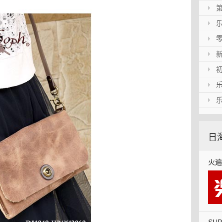
乐上
哦！
第1
税到
乐一
音！
零食
新年
初次
上加
乐一
乐一
到货
日
火遍
口,