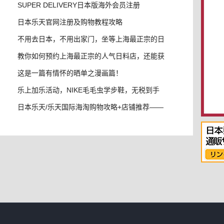
内，学
SUPER DELIVERY日本版海外会员注册
日本乐天官网注册及购物教程攻略
不用去日本，不用出家门，坐等上海最正宗的日
本料
教你如何预约上海最正宗的人气日料店，还能获
得3
这是一篇有情怀的晒单之漫画篇！
乐上加乐活动，NIKE毛毛虫学步鞋，无税到手
哦
日本乐天/乐天国际海淘购物攻略+店铺推荐——
超