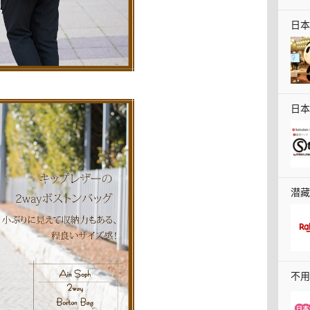
日本
日本
证，
潜藏
快收
不用
本料