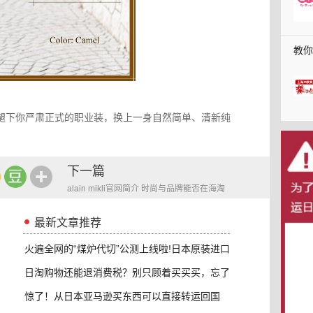
教你
得3
褪下你严肃正式的职业装，换上一身自然简单、清新纯
下一篇
alain mikli官网简介 时尚与品牌能否在海淘
中得以满足
最新文章推荐
火遍全网的“煤炉代切”公测上线啦!日本原装进口
日淘购物还能退消费税？别只顾着买买买，忘了
退这
惊了！从日本亚马逊买东西可以直接转运回国