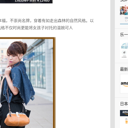
SU
受幸福，不崇尚名牌，穿着有如走出森林的自然风格。以
牌的风格不仅时尚更能将女孩子衬托的温婉可人
乐一
最新
全教
日本