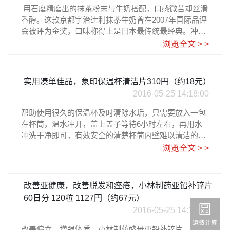
用石磨精磨出的抹茶粉末与牛奶搭配，口感微苦却丝滑
香醇。这款京都宇治辻利抹茶牛奶曾在2007年国际品评
会被评为金奖，口味称得上是日本最传统最经典。冲泡
时加入冷热水皆可，但记得不要冲得太淡。除了加水，
浏览全文 > >
还可以加入牛奶或咖啡，调制出特别的抹茶那铁之类的
饮料。这样200g一袋一般可以冲泡12杯左右。
实用凑单佳品，象印保温杯清洁片310円（约18元）
2016-05-25 14:18:00
帮助使用很久的保温杯及时清除水垢，只需要放入一包
在杯筒，温水冲开，盖上盖子等待6小时左右，再用水
冲洗干净即可，有效安全的清楚杯筒内壁难以清洁的水
垢，超实用凑单佳品。保温杯身形细长不易清洁，有了
浏览全文 > >
它就方便多了。来自日亚直营，售价336日元大约RMB1
8元。
改善亚健康，改善脱发和痤疮，小林制药亚铅补锌片
60日分 120粒 1127円（约67元）
2016-05-25 14:16:16
改善偏食，增强体质，小林制药酵母亚铅补锌片，锌是