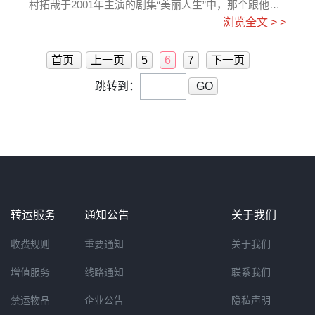
村拓哉于2001年主演的剧集“美丽人生”中，那个跟他形
影不离的粉蓝色OP背包更成为当时港日韩的潮流icon，
浏览全文 > >
曾引起极大回响。OP的包包通常选用顶级军备材料CO
RDURA，有重量轻、柔软、耐磨、耐撕裂、速干、色
首页
上一页
5
6
7
下一页
泽稳定等特点，即使多年使用也不会变形，简约大主袋
加小袋设计，尺寸约42*29*350px。下单8.5折，需要用
跳转到：
GO
优惠码2016MAYOFF。
转运服务
通知公告
关于我们
收费规则
重要通知
关于我们
增值服务
线路通知
联系我们
禁运物品
企业公告
隐私声明