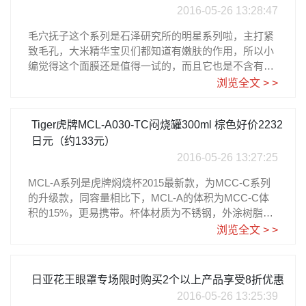
2016-05-26 13:28:47
毛穴抚子这个系列是石泽研究所的明星系列啦，主打紧
致毛孔，大米精华宝贝们都知道有嫩肤的作用，所以小
编觉得这个面膜还是值得一试的，而且它也是不含有任
何化学添加成分，孕妇敏感肌都可以使用，100%日本
浏览全文 > >
产大米制成，补充皮肤水份，恢复弹力一包含美容液16
5ml，无色素无香料弱酸性，有机米糠及发酵液的混
Tiger虎牌MCL-A030-TC闷烧罐300ml 棕色好价2232
合。滋润肌肤，面膜很温和，完全不刺激，也不会黏
腻，就像用天然淘米水敷脸的感觉，很适合每天使用。
日元（约133元）
2016-05-26 13:27:25
MCL-A系列是虎牌焖烧杯2015最新款，为MCC-C系列
的升级款，同容量相比下，MCL-A的体积为MCC-C体
积的15%，更易携带。杯体材质为不锈钢，外涂树脂，
垫圈为硅胶材质，塑胶食品级聚丙烯的杯体上盖。可做
浏览全文 > >
保温杯或者粥桶，这款是MCL-A030系列，容量300ml，
保温效果是54度以上6小时，保冷效果为12度以下6小
时。内部表面采用特殊镜面加工处理，不易脏污，不易
日亚花王眼罩专场限时购买2个以上产品享受8折优惠
沾染异味，轻盈小巧，迷你袖珍。需要注意的是，同M
2016-05-26 13:25:39
CC-C系列相比，MCL-A系列没有配叉勺。