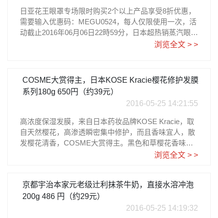
日亚花王眼罩专场限时购买2个以上产品享受8折优惠，
需要输入优惠码：MEGU0524，每人仅限使用一次，活
动截止2016年06月06日22時59分，日本超热销蒸汽眼
罩！电脑族和想去黑眼圈的的看过来，这款眼罩可释放
浏览全文 > >
出约40℃的热蒸汽，从而放松眼部周围的肌肉，缓解眼
部疲劳，对于频繁使用电脑来工作的以及处于各种各样
的紧张状态的现代人是恰到好处的放松产品。适合学习
COSME大赏得主，日本KOSE Kracie樱花修护发膜
压力很大的学生以及办公室里的OL们，还有长途出差或
系列180g 650円（约39元）
者旅行时的交通工具里，能舒缓眼睛疲劳，而且还有助
2016-05-25 14:21:55
于失眠的改善。注意，此款一片只能用一次，不能重复
使用哦
高浓度保湿发膜，来自日本药妆品牌KOSE Kracie，取
自天然樱花，高渗透瞬密集中修护，而且香味宜人，散
发樱花清香，COSME大赏得主。黑色和草樱花香味，
售价820日元大约RMB44元；粉色杏桃樱花香味
浏览全文 > >
京都宇治本家元老级辻利抹茶牛奶，直接水溶冲泡
200g 486 円（约29元）
2016-05-25 14:19:32