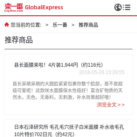
您当前的位置:
>
乐一番
>
推荐商品
推荐商品
县长面膜来啦！4片装1,944円（约116元）
2016-05-26 13:29:55
县长呆萌呆萌的大圆脸紧紧包裹你整个脸部，是不是超
级可爱呢！这款咲水面膜保水性极好！富含矿物质的天
然水，无色、无香料，无刺激，补水效果超好哦！
浏览全文 > >
日本石泽研究所 毛孔毛穴抚子白米面膜 补水收毛孔
10片特价702日元（约42元）