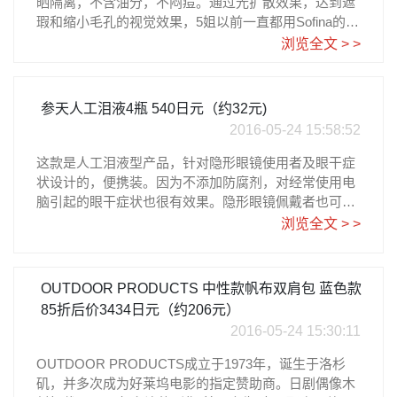
晒隔离，不含油分，不闷痘。通过光扩散效果，达到遮
瑕和缩小毛孔的视觉效果，5姐以前一直都用Sofina的控
油隔离，但是用过这款以后就爱上这款了。比Sofina那
浏览全文 > >
款要保湿，但是不拔干，使用感很棒的一款润色隔离。
参天人工泪液4瓶 540日元（约32元)
2016-05-24 15:58:52
这款是人工泪液型产品，针对隐形眼镜使用者及眼干症
状设计的，便携装。因为不添加防腐剂，对经常使用电
脑引起的眼干症状也很有效果。隐形眼镜佩戴者也可以
使用。开封以后请于10天内用完。
浏览全文 > >
OUTDOOR PRODUCTS 中性款帆布双肩包 蓝色款
85折后价3434日元（约206元）
2016-05-24 15:30:11
OUTDOOR PRODUCTS成立于1973年，诞生于洛杉
矶，并多次成为好莱坞电影的指定赞助商。日剧偶像木