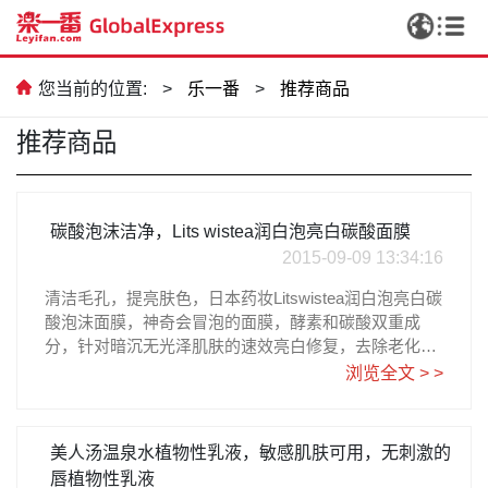
您当前的位置:
>
乐一番
>
推荐商品
推荐商品
碳酸泡沫洁净，Lits wistea润白泡亮白碳酸面膜
2015-09-09 13:34:16
清洁毛孔，提亮肤色，日本药妆Litswistea润白泡亮白碳
酸泡沫面膜，神奇会冒泡的面膜，酵素和碳酸双重成
分，针对暗沉无光泽肌肤的速效亮白修复，去除老化角
质，毛孔黑头，紧致毛孔，增加皮肤弹性，提拉肌肤。
浏览全文 > >
4片的价格是1836日元大约RMB97元。详细购买教程请
参考乐一番日淘攻略リッツ 潤白泡ブライトニングパッ
ク 4回分
美人汤温泉水植物性乳液，敏感肌肤可用，无刺激的
唇植物性乳液