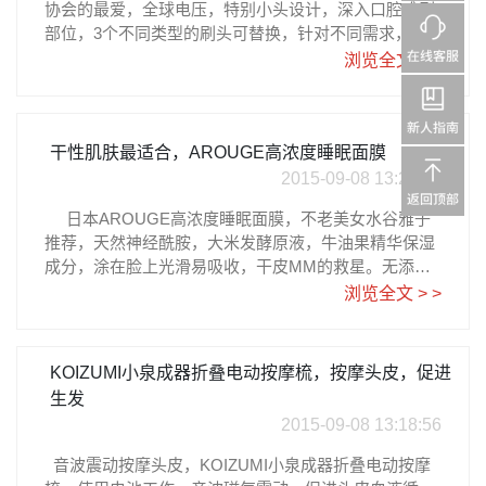
协会的最爱，全球电压，特别小头设计，深入口腔难刷
部位，‍3个不同类型的刷头可替换，针对不同需求，‍防
蛀、抗敏、 美白、 按摩牙龈，适合爱漂亮的女性‍‍‍。‍‍ 来
浏览全文 > >
日亚目前价格还算比较划算，售价20498日元，大约RM
B1095元。详细购买教程请参考乐一番日淘攻略Philips
(フィリップス) ソニッケアー ダイヤモンドクリーン
ピンク HX9363/64
干性肌肤最适合，AROUGE高浓度睡眠面膜
2015-09-08 13:23:56
‍ 日本AROUGE高浓度睡眠面膜，不老美女水谷雅子
推荐，天然神经酰胺，大米发酵原液，牛油果精华保湿
成分，涂在脸上光滑易吸收，干皮MM的救星。无添
加、无香料色素，无矿物油，让肌肤保湿水润。入睡时
浏览全文 > >
涂抹脸部，早起时皮肤饱满充满水分。 价格是3240日
元，大约RMB173元，属于性价比相当高的好用药妆
哦！详细购买教程请参考乐一番日淘攻略アルージェウ
KOIZUMI小泉成器折叠电动按摩梳，按摩头皮，促进
ォータリーシーリングマスク 35g
生发
2015-09-08 13:18:56
音波震动按摩头皮，KOIZUMI小泉成器折叠电动按摩