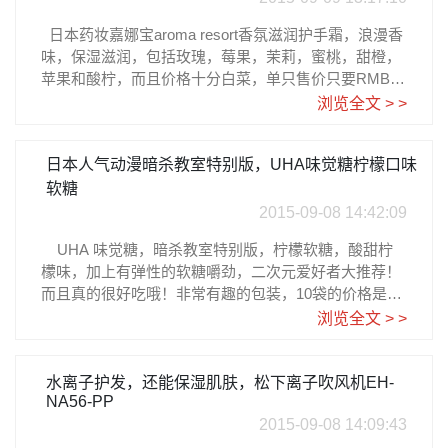
日本药妆嘉娜宝aroma resort香氛滋润护手霜，浪漫香
味，保湿滋润，包括玫瑰，莓果，茉莉，蜜桃，甜橙，
苹果和酸柠，而且价格十分白菜，单只售价只要RMB20
多元就可以了，快来挑选你喜欢的香味吧~~详细购买教
浏览全文 > >
程请参考乐一番日淘攻略アロマリゾート ハンドクリー
ム メルティジャスミンの香り 70gアロマリゾート ハン
日本人气动漫暗杀教室特别版，UHA味觉糖柠檬口味
ドクリーム ファンタスティックベリーの香り 70g
软糖
2015-09-08 14:42:09
UHA 味觉糖，暗杀教室特别版，柠檬软糖，酸甜柠
檬味，加上有弹性的软糖嚼劲，二次元爱好者大推荐！
而且真的很好吃哦！非常有趣的包装，10袋的价格是10
58日元大约RMB56元，来自日亚直营。详细购买教程请
浏览全文 > >
参考乐一番日淘攻略味覚糖 暗殺教室×シゲキックス レ
モン味袋 20g×10袋
水离子护发，还能保湿肌肤，松下离子吹风机EH-
NA56-PP
2015-09-08 14:09:43