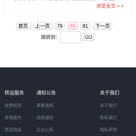
等，整粒压制营养不流失、富含粗纤维。低糖低脂是健
浏览全文 > >
哦！casio数码相机HIGH SPEED EXILIM EX-ZR60，一
康瘦身者的首选。 这款600g目前日亚好价589日元，约
款超实用的相机，相机尺寸59.5×99.6×25.0mm，轻巧
合人民币31元。拼邮转运比较划算呐，国内淘宝代购的
携带便利，1679万像素，可以自动的检测出人脸、表现
价格是日亚的两倍噢，有想要吃的朋友们可以日亚屯一
首页
上一页
79
80
81
下一页
出比原来肌肤 更加明亮平滑的肌肤，呈现自己喜欢的美
些。详细购买教程请参考乐一番日淘攻略日清シスコ ご
丽，有粉、蓝、白色三个颜色，特别适合妹纸们使用，
跳转到：
GO
ろっと果実のグラノーラ 600g
买回来送老婆、送女友吧！税込 31,100 円，来自必酷
乐天店铺，100％正品。粉色： 蓝色： 白色：日立CM-
N3000洗脸美容仪日立CM- N3000洗脸美容仪，N3000
为N2000的升级款，有温热（前）加冷冻（后）导头，
提升洁面及保湿效果。N3000新增独有特殊波形，保湿
效果比 N2000增加1.5倍，毛孔深处肌肤的污垢也能清
洁，导出能力更胜一筹，并且新增时间提示功能，可以
每45秒提示一次。价格为1028软妹币！税込 20,490
转运服务
通知公告
关于我们
円，同样来自必酷日本Rakuten店铺！MTG Body Make
Seat Style 矫正脊椎护腰保健坐垫到很多妹子估计都有
收费规则
重要通知
关于我们
这样的困扰，坐着的时候不由自主就跷二郎腿，弯腰驼
背。很不雅观，而且长期这样会对脊椎和腰部损伤很
增值服务
线路通知
联系我们
大。MTG Body Make Seat Style 矫正脊椎 护腰保健坐
垫，矫正脊椎骨盆正确生理曲度，不怕久坐，超舒适的
禁运物品
企业公告
隐私声明
坐垫！上班族学生族久坐者必备！坐垫支持承重120KG