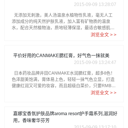
2015-09-09 13:28:07
无添加无刺激，美人汤温泉水植物性乳液，毫无人工
添加成分的纯天然护肤乳液，加入富有矿物质的温泉
水，配合天然植物油，质地轻薄保湿，最适合敏感肌
肤，如果换季时皮肤经常不舒服或有炎症，建议使用这
浏览全文 > >
瓶无添加植物性乳液调理下。很白菜的价格，日亚直
营，150ml售价701日元大约RMB37元。详细购买教程
请参考乐一番日淘攻略ユゼ 無添加植物性 乳液 150ml
平价好用的CANMAKE腮红膏，好气色一抹就美
2015-09-09 13:24:47
‍ 日本药妆品牌井田CANMAKE水润腮红膏，超多8色！
色泽甜美饱满，膏体易上色，轻轻一抹气色立显，打造
健康红润又可爱的妆容，而且超级白菜价，只要RMB33
块！来自日亚直营，保证正品哦！详细购买教程请参考
浏览全文 > >
乐一番日淘攻略‍キャンメイク クリームチーク07 コー
ラルオレンジ 2.3g
嘉娜宝香氛护肤品牌aroma resort护手霜系列,滋润好
用，香味奢华芬芳
2015-09-09 13:17:10