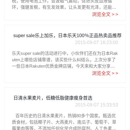
梳，使用电池工作，音波磁气震动，促进头皮血液循
环，强健发根，有生发效果，让头发更有光泽，还能提
神醒脑，纾解疲劳。可折叠便携带，红和白两色。 来
浏览全文 > >
自日亚直营，售价1500日元，大约RMB 80元。详细购
买教程请参考乐一番日淘攻略コイズミ【プチエステ】
音波振動磁気ヘアブラシ ピンク KLB2010P
super sale乐上加乐，日本乐天100％正品热卖品推荐
2015-09-07 16:23:00
乐天super sale的活动进行中，小伙伴们还在为日本Rak
uten上哪些店铺靠谱，该买些什么纠结么，上次分享了
一些日本Rakuten优质金牌店铺，今天来和大家分享一
下日本Rakuten上哪些东西值得买？100％正品推荐！小
浏览全文 > >
伙伴们放心剁手！秋冬袜子福袋 30双装——浅脚、长
筒、男女式、儿童袜子都包含在内，售价 3780 円约人
民币200元，限时2015年09月05日18時00分～2015年09
月10日00時59分（北京时间），购买免邮哦！小伙伴可
日清水果麦片，低糖低脂健康瘦身首选
以屯起来过冬啦！snidel 秋冬新款打底套装 7折优惠＆
2015-09-07 15:33:53
免邮，snidel相信很多小伙伴都知道，著名日系服装品
百年历史的日清水果麦片，热销80多个国家。甄选优
牌，受到很多杂志模特的亲睐，四色可选大小码都有，
质食材，包括椰子片、大燕麦片、南瓜子、葡萄干、草
可单穿也可以打底，来自snidel乐天直营店铺，小伙伴
莓果肉等等，不添加任何化学合成防腐剂、人工色素
们可以放心购买，售价17,280(税込)，现在买回来免邮