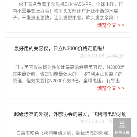
‍ 松下著名负离子吹风机EH-NA56-PP，全球电压，国
内不需要变压器哦！吹干头发时还有源源不断的水离
子，干发速度更快，让头发更柔顺。吹头发之余风口对
准脸部，也不会让肌肤干燥。人气日本理美容小家电，
浏览全文 > >
外形好看又实用，目前价格是15000日元，大约RMB80
0元。‍详细购买教程请参考乐一番日淘攻略水离子护
发，还能保湿肌肤，松下离子吹风机EH-NA56-PP
最好用的美容仪，日立N3000价格走低啦！
2015-09-08 14:04:19
‍ 日立美容仪被称为性价比最高的经典美容仪，N3000是
其中最新款，也是功能最强大的。同样利用正负离子的
原理，但效果要比N2000有效3倍。全球电压，有导出清
洁，导入滋润，重点滋润和冷敷的功能，还新增了定时
浏览全文 > >
功能。目前N3000的价格一路走低，现在售价只有2160
0日元，大约RMB1150元，和经典的N2000其实差价已
经不大了。如果是想一步到位，建议入N3000吧！‍详细
购买教程请参考乐一番日淘攻略日立 保湿サポート器
超级漂亮的外观，外貌协会的最爱，飞利浦电动牙刷
ハダクリエ ホット＆クール CM-N3000 W
2015-09-08 13:29:48
‍‍‍ 白富美粉色飞利浦电动牙刷，超级漂亮的外观，外貌