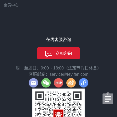
尺寸：W1050px ×D975px × 825px，来自mtgec-beauty
会员中心
日本Rakuten直营店铺，100％正品。售价8,424円 松下
电吹风：全球通用电压松下纳米负离子 EH-NA57-PN
电吹风机去除静电，速干，纳米离子呵护发丝。微小的
nanoe纳米水离子渗透至头发内部，为头发补充水分，
保持水分平衡，抑制头发卷曲。富含水分的nanoe纳米
水离子给予头皮充分滋润，防止因压力等影响引起头皮
在线客服咨询
干燥。更能让多余皮脂与周围水分融合从而轻易被冲洗
掉，保持头皮健康、干净清爽。简单说用此款吹风机头
发不会毛糙，税込 13,790 円，同样来自必酷日本Rakut
en店铺，正品保证。
周一至周日：9:00 ~ 18:00（法定节假日休息）
客服邮箱：service@leyifan.com