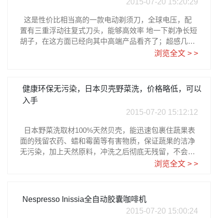
2015-07-20 15:20:29
零钱不会掉落，是相当好用的款式。 钱包来自日亚直
营，正品保证，4个颜色的价格都是16740日元，大约R
这是性价比相当高的一款电动剃须刀，全球电压，配
MB840元。日亚购买点击图片日亚下单教程请参考乐一
置有三重浮动往复式刀头，能够高效率 地一下剃净长短
番注册指南
胡子，在这方面已经向其中高端产品看齐了；超感几何
刀网，对于肌肤的贴合度、触感都很优秀。全身水洗，
浏览全文 > >
并且带有清洁底座，可以非常方便地进 行日常护理。1
小时即可充满电，可续航45分钟，还支持5分钟快速充
电，足以应对1次的使用，在家或出差旅游都是非常方
健康环保无污染，日本贝壳野菜洗，价格略低，可以
便好用的。 和动辄破千的剃须刀相比，这款舒适度相
入手
当不错的350cc的价格只要6490日元大约RMB323元，
2015-07-20 15:12:12
来自日亚直营。日亚购买点击图片日亚下单教程请参考
乐一番注册指南
日本野菜洗取材100%天然贝壳，能迅速包裹住蔬果表
面的残留农药、蜡和霉菌等有害物质，保证蔬果的洁净
无污染，加上天然原料，冲洗之后彻底无残留，不会造
成二次污染。蔬果用野菜洗清洁之后，不仅表面的有害
浏览全文 > >
物质去除，还能延长保鲜度，真正做到了用天然的力量
去除污染。野菜洗是白色粉末状，能迅速溶解水中。溶
液可以反复清洁多次依旧有效，而用野菜洗处理过的蔬
Nespresso Inissia全自动胶囊咖啡机
果只要再用干净的水冲洗一遍即可。 目前野菜洗一瓶的
2015-07-20 15:00:24
价格在日亚上是820日元，大约RMB40元。ホタテの力