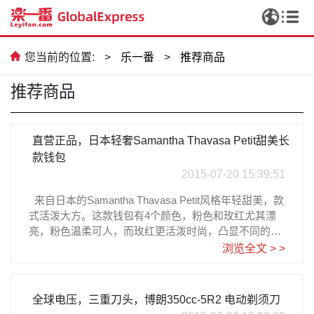
您当前的位置:
>
乐一番
>
推荐商品
推荐商品
直营正品，日本轻奢Samantha Thavasa Petit甜美长
款钱包
2015-07-20 15:39:51
来自日本的Samantha Thavasa Petit风格年轻甜美，款
式活泼大方。这款钱包有4个颜色，粉色和玫红尤其漂
亮，粉色温柔可人，而玫红更活泼时尚，凸显不同的气
质和风格。他家的钱包上 有十分精巧的蝴蝶结造型，小
浏览全文 > >
小一个既有充满少女的可爱心思，大小又恰到好处，哪
怕日常通勤都可以。 这款钱包外部拉链设计，打开以后
空间比较宽敞，尺寸大约237.5pxx475px，隔层可放卡
全球电压，三重刀头，博朗350cc-5R2 电动剃须刀
片和纸钞，长款设计，钞票摆放平整，拉链也可以确保