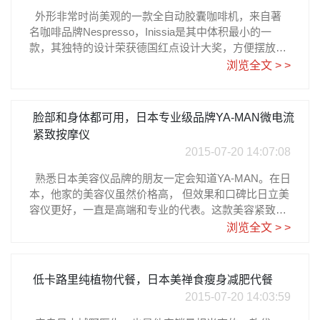
野菜・くだもの洗い原産国 :日本内容量 :90g商品サイ
外形非常时尚美观的一款全自动胶囊咖啡机，来自著
ズ (幅×奥行×高さ) :(幅)65mm×(奥行)65mm×(高さ)104
名咖啡品牌Nespresso，Inissia是其中体积最小的一
mmその他 :【使用方法】(1)ボールや桶に水をはり、本
款，其独特的设计荣获德国红点设计大奖，方便摆放，
品を入れ軽く混ぜます。(2)野菜や果物を入れ5~10分程
哪怕家中空间有限依旧可以享受新鲜咖啡的美味。 这
浏览全文 > >
度浸け置きします。汚れが溶け出し、白く濁ったり油
款咖啡机一键制作，操作简单，胶囊壳里可以储藏9-11
のような膜が浮き出てきます。(3)すすぎ洗いをしてか
粒胶囊咖啡，短短25秒就可以预热，还可以自动预设咖
らお召し上がりください。日亚下单教程请参考乐一番
啡杯量，30分钟自动关机，轻松享受咖啡的美好。日亚
脸部和身体都可用，日本专业级品牌YA-MAN微电流
注册指南
上Nespresso Inissia目前有白和红两个颜色，都来自日
紧致按摩仪
亚自营，售价8248日元，大约RMB411元，加上转运费
2015-07-20 14:07:08
到手大约RMB650元。国内使用请记得要变压器哦。日
亚购买点击图片日亚购买点击图片日亚下单教程请参考
熟悉日本美容仪品牌的朋友一定会知道YA-MAN。在日
乐一番注册指南
本，他家的美容仪虽然价格高， 但效果和口碑比日立美
容仪更好，一直是高端和专业的代表。这款美容紧致按
摩仪同样也是高大上，两种电流模式，除了传统低频电
浏览全文 > >
流，还有中波可以选择，效果加 强，作用加倍。全身防
水设计，浴室中完全可以使用，作用于脸颊、锁骨、手
臂、腰腹和大腿，在按摩中持续电流促进，皮肤更健康
低卡路里纯植物代餐，日本美禅食瘦身减肥代餐
紧致，塑造健康迷人的曲线。一 共有5个档位可以选
2015-07-20 14:03:59
择，灵活根据体感切换，配合凝胶和化妆水效果更好。
这款YA-MAN滚轮按摩仪售价24900日元，大约RMB124