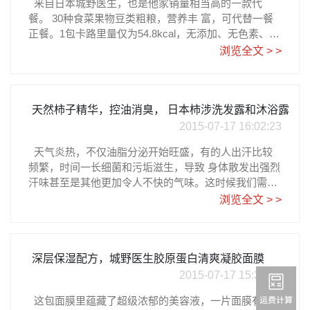
来自日本城野医生，也是他家销量相当高的一款代
5元。日亚购买点击图片日亚下单教程请参考乐一番注
餐。 30种食菜果物豆类粗粮，营养丰 富，可代替一餐
册指南
正餐。1包卡路里量仅为54.8kcal，无添加、无色素、美
味且营养丰富，有效控制卡路里的摄取。精心调制的美
浏览全文 > >
味口感，十分好入口，能调 制肤质，帮助排便，改善肌
肤状态。有美肌瘦身的功效。推荐既可用牛奶、豆奶、
温水冲服，也可撒在酸奶等食物上食用。每天取代一次
正餐，一个月之后可以减少 体重3kg左右，健康安全有
天然柿子精华，控油消臭， 日本柿涉洗发露和沐浴露
效果。 一盒30包，来自日亚直营，售价3240日元，大
2015-07-17 16:02:23
约RMB162元。日亚购买点击图片日亚下单教程请参考
天气炎热，不仅油脂分泌开始旺盛，有的人出汗比较
乐一番注册指南
频繁，时间一长细菌和污垢滋生，导致 身体散发出强烈
汗味甚至是其他更加令人不快的气味。这时候我们需要
一款能深入清洁又能长效抑味的情节产品。来自日本的
浏览全文 > >
柿涉洗发露和沐浴露添加了天然柿子精 华，浓郁泡沫和
淡雅清香，不仅及时去除污垢，更能提供宜人香气，长
时间抑制因为油脂和汗水分泌而导致的体味。药用成
分，天然安全无刺激。 除了出汗量大的朋友，有些中
深层保湿配方，城野医生胶原蛋白清爽凝胶面膜
年男士不幸有了“大叔臭”，也可以马上用这款洗发露和
2015-07-17 15:37:42
沐浴露来消除大叔臭，让你重新焕发出男性健康的魅
这包面膜里蕴藏了超级浓郁的美容液，一片面膜有高
力。来自日亚直营，柿涉洗发露500ml售价906日元，大