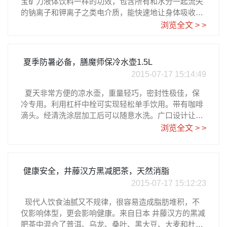
宝矿力液体饮料一样的功效，包含所有和水分一起流失
特别添加的高保湿胶原蛋白，有效保湿，让头发丝绸般
的钠离子和钾离子之类电介质，能快速地让身体吸收，
顺滑富有光泽，香味清新持久，在夏季始终保持女神
回复体力，特别适合运动之后补充体能。这款粉末冲剂
浏览全文 > >
范。不含硅油配方，不会对头皮造成损害，配合天然精
携带转运方便，使用时只要将一包粉末冲于1升水中即
油成分，给头发最纯粹的保护。洗护套装都来自日亚直
可。在这里要注意的是，请不要使用金属容器冲泡，冲
营，价格都是699日元一瓶，大约RMB35元。
泡之后放冰箱并及时饮用，另外，运动功能性饮料是不
夏季防暑必备，膳魔师保冷水壶1.5L
能完全代替一般饮用水的哦。 5袋一盒，可冲泡5L，日
2015-07-17 15:14:49
亚直营的价格是538日元，大约RMB27元。日亚购买点
击图片日亚下单教程请参考乐一番‍‍注册指南‍‍
夏天非常方便的凉水壶，重量轻巧，密封性极佳，保
冷专用。利用杠杆中栓可实现轻松单手饮用。带有咖啡
滴头。经清洗涂层加工后可以随意水洗。广口设计让大
块的冰块也可轻松装进去。容量1.5L，外形时尚，防暑
浏览全文 > >
必备。 一共两个颜色，日亚直营，价格是1164日元大
约RMB58元。日亚购买点击图片日亚下单教程请参考乐
一番注册指南
健康安全，井藤汉方黑减肥茶，天然消脂
2015-07-17 15:12:23
现代人饮食油腻又不规律，很容易造成脂肪堆积，不
仅影响体型，更会影响健康。来自日本 井藤汉方的黑减
肥茶中混合了普洱、乌龙、桑叶、黑大豆、大麦和杜仲