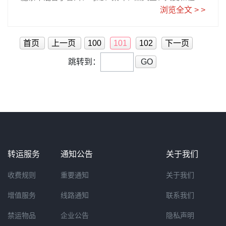
叶，全部都是清除油脂效果极好的天然成分，从源头控
浏览全文 > >
制多余脂肪的吸收，达到减肥保健的作 用。其中更添加
了高丽参，帮助增加身体元气。这款黑减肥茶是袋泡茶
形式，每天一袋，加入热水煮沸后，冷热饮皆可。一般
首页
上一页
100
101
102
下一页
一天服用一袋就可以了。 它有帮助肠胃排泄的效果，
跳转到：
GO
所以喝了以后每天排便的数量会相对增加，如果有便秘
困扰的人士再合适不过了。不过初次服用，可以从比较
淡的程度开始。33袋一盒，可以喝一个月左右，日亚直
营的价格是820日元大约RMB41元。日亚购买点击图片
日亚下单教程请参考乐一番注册指南
转运服务
通知公告
关于我们
收费规则
重要通知
关于我们
增值服务
线路通知
联系我们
禁运物品
企业公告
隐私声明