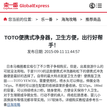
您当前的位置:
>
乐一番
>
海淘攻略
>
推荐商品
TOTO便携式净身器，卫生方便，出行好帮
手！
发布日期: 2015-09-11 11:44:57
日本马桶圈着实吸引了不少筒子争相购买，但是，出差旅游什么的
可就没法用啦。于是
TOTO
的这款便携式冲洗器和松下的便携式冲洗
器便是最好的选择了。自带的最大特点就是卫生方便！便携版卫洗
丽——
TOTO YEW350
，需要使用时，喷水头可以伸出，伸展全场
745px
。不用时可以放在配套的收纳袋里折叠收纳，仅
325px
。
180ml
的容量，可以持续喷水
23
秒。随身使用，方便全天保持个人卫生。
对于生理期或孕期女性、行动不便的病人、痔疮肛肠患者、婴儿小
孩换尿布等情况都非常实用。
337
软妹币。详细购买教程请参考乐一
番
日淘攻略