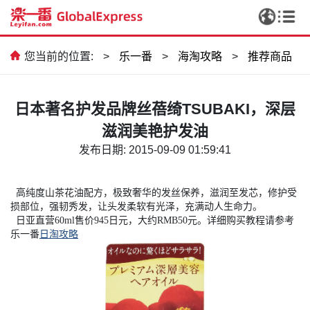
您当前的位置:
>
乐一番
>
海淘攻略
>
推荐商品
日本著名护发品牌丝蓓绮TSUBAKI，深层
滋润美艳护发油
发布日期: 2015-09-09 01:59:41
高纯度山茶花油配方，极致奢华的发丝保养，滋润至发芯，修护受
损部位，强韧秀发，让头发柔软有光泽，充满动人生命力。
日亚直营60ml售价945日元，大约RMB50元。详细购买教程请参考
乐一番
日淘攻略