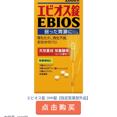
エビオス錠 2000錠【指定医薬部外品】