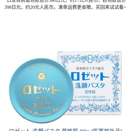
日亚目前蓝色款售价
340
日元，约
17
元人民币，粉色款售价
398
日元，约
20
元人民币。凑单运费更省噢，买回来试试看
~