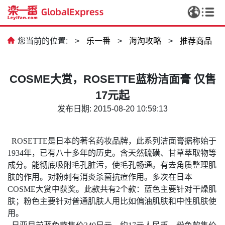
您当前的位置:
>
乐一番
>
海淘攻略
>
推荐商品
COSME大赏，ROSETTE蓝粉洁面膏 仅售
17元起
发布日期: 2015-08-20 10:59:13
ROSETTE是日本的著名药妆品牌，此系列洁面膏据称始于
1934年，已有八十多年的历史。含天然硫磺、甘草萃取物等
成分。能彻底吸附毛孔脏污，使毛孔畅通。有去角质整理肌
肤的作用。对粉刺有消炎杀菌抗痘作用。多次在日本
COSME
大赏中获奖。此款共有
2
个款：蓝色主要针对干燥肌
肤；粉色主要针对普通肌肤人用比如偏油肌肤和中性肌肤使
用。