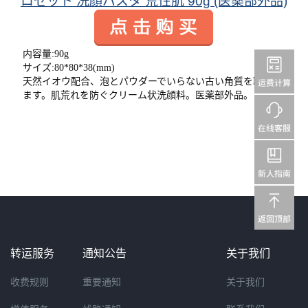
ロゼット 洗顔パスタ 荒性肌 90g (医薬部外品)
内容量:90g
サイズ:80*80*38(mm)
天然イオウ配合、泡とパウダーでいらない古い角質を取り除き
ます。肌荒れを防ぐクリーム状洗顔料。医薬部外品。
转运服务
通知公告
关于我们
收费规则
重要通知
关于我们