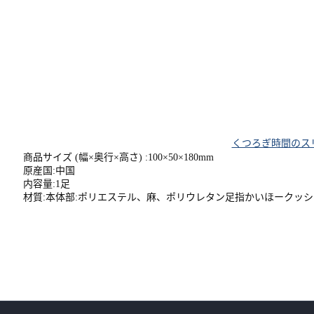
くつろぎ時間のスリ
商品サイズ (幅×奥行×高さ) :100×50×180mm
原産国:中国
内容量:1足
材質:本体部:ポリエステル、麻、ポリウレタン足指かいほークッシ