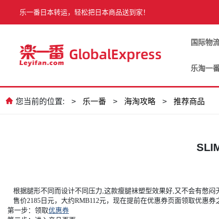
乐一番日本转运，轻松把日本商品送到家！
国际物
乐淘一
您当前的位置:
>
乐一番
>
海淘攻略
>
推荐商品
SL
根据腿形不同而设计不同压力,这款瘦腿袜塑型效果好,又不会有憋闷
售价2185日元，大约RMB112元，现在提前在优惠券页面领取优惠券
第一步：领取
优惠券