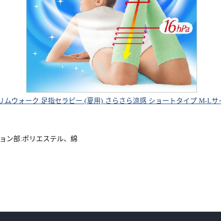
ムウォーク 足指セラピー (夏用) さらさら涼感 ショートタイプ M-L
ョン部:ポリエステル、綿