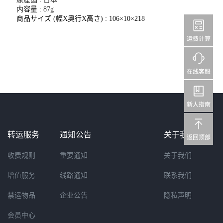
内容量 : 87g
商品サイズ (幅X奥行X高さ) : 106×10×218
转运服务
通知公告
关于我们
收费规则
重要通知
关于我们
增值服务
线路通知
联系我们
禁运物品
企业公告
隐私声明
会员中心