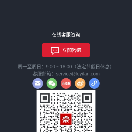
在线客服咨询
周一至周日：9:00 ~ 18:00（法定节假日休息）
客服邮箱：service@leyifan.com