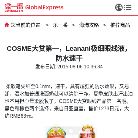
您当前的位置:
>
乐一番
>
海淘攻略
>
推荐商品
COSME大赏第一，Leanani极细眼线液，
防水速干
发布日期: 2015-08-06 10:36:34
柔软笔尖细至
0.1mm
，速干，具有超强的防水效果，又易
卸，温水加普通洗面奶就可以清除干净。夏季皮肤出汗出油
也不用担心晕染脱妆了，
COSME
大赏眼线产品第一名哦。
黑色和棕色两个选择，来自日亚直营，售价
1273
日元，大
约
RMB63
元。