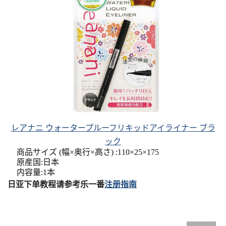
レアナニ ウォータープルーフリキッドアイライナー ブラ
ック
商品サイズ (幅×奥行×高さ) :110×25×175
原産国:日本
内容量:1本
日亚下单教程请参考乐一番
注册指南