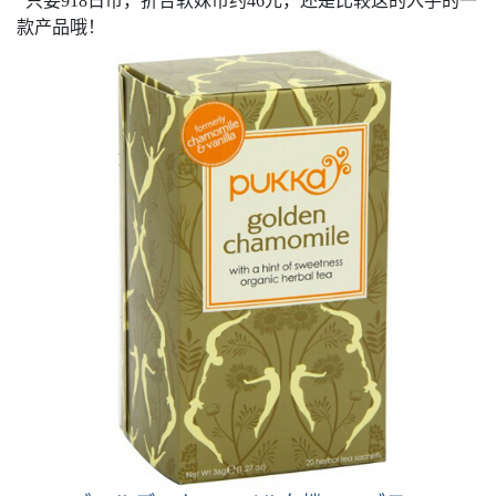
只要
918
日币，折合软妹币约
46
元，还是比较这的入手的一
款产品哦！