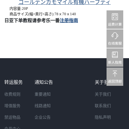
ゴールデンカモマイル有機ハーブティ
内容量:20P
商品サイズ(幅×奥行×高さ):78ｘ70ｘ140
日亚下单教程请参考乐一番
注册指南
转运服务
通知公告
关于我们
收费规则
重要通知
关于我们
增值服务
线路通知
联系我们
禁运物品
企业公告
隐私声明
会员中心