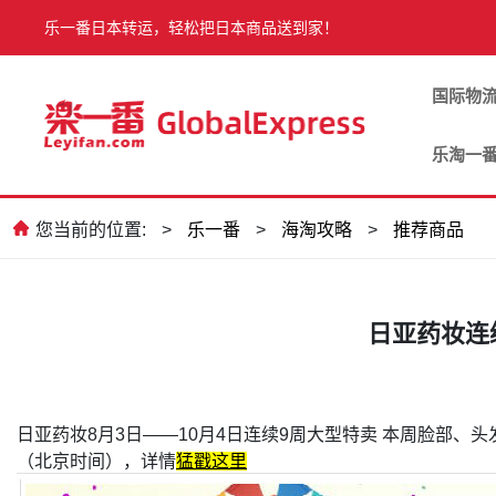
乐一番日本转运，轻松把日本商品送到家！
国际物
乐淘一
您当前的位置:
>
乐一番
>
海淘攻略
>
推荐商品
日亚药妆连续
日亚药妆8月3日——10月4日连续9周大型特卖 本周脸部、头发、身体
（北京时间），详情
猛戳这里