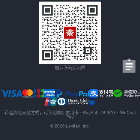
加入海淘交流群
转运费用支付方式，可使用国际信用卡・PayPal・ALIPAY・WeChat
Pay
© 2026 Leyifan, Inc.