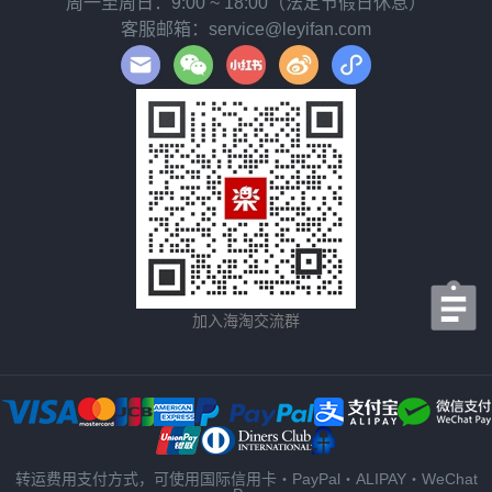
周一至周日：9:00 ~ 18:00（法定节假日休息）
客服邮箱：service@leyifan.com
加入海淘交流群
转运费用支付方式，可使用国际信用卡・PayPal・ALIPAY・WeChat