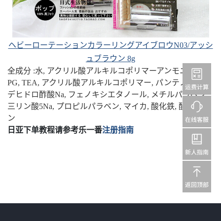
ヘビーローテーションカラーリングアイブロウN03/アッシ
ュブラウン 8g
全成分 :水, アクリル酸アルキルコポリマーアンモニウム,
PG, TEA, アクリル酸アルキルコポリマー, パンテノール,
デヒドロ酢酸Na, フェノキシエタノール, メチルパラベン,
三リン酸5Na, プロピルパラベン, マイカ, 酸化鉄, 酸化チタ
ン
日亚下单教程请参考乐一番
注册指南