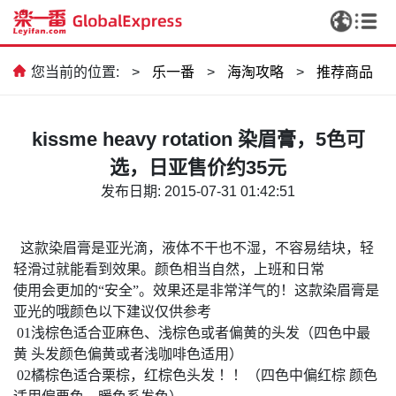
您当前的位置:
>
乐一番
>
海淘攻略
>
推荐商品
kissme heavy rotation 染眉膏，5色可
选，日亚售价约35元
发布日期: 2015-07-31 01:42:51
这款染眉膏是亚光滴，液体不干也不湿，不容易结块，轻
轻滑过就能看到效果。颜色相当自然，上班和日常
使用会更加的“安全”。效果还是非常洋气的！这款染眉膏是
亚光的哦颜色以下建议仅供参考
01
浅棕色适合亚麻色、浅棕色或者偏黄的头发（四色中最
黄
头发颜色偏黄或者浅咖啡色适用）
02
橘棕色适合栗棕，红棕色头发
！！（四色中偏红棕
颜色