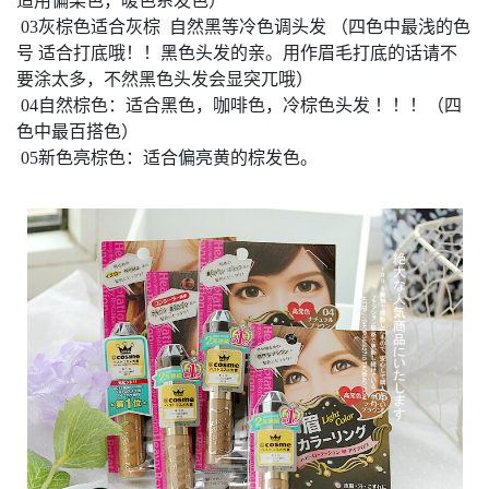
适用偏栗色，暖色系发色）
03
灰棕色适合灰棕
自然黑等冷色调头发
（四色中最浅的色
号
适合打底哦！！黑色头发的亲。用作眉毛打底的话请不
要涂太多，不然黑色头发会显突兀哦）
04
自然棕色：适合黑色，咖啡色，冷棕色头发
！！！（四
色中最百搭色）
05
新色亮棕色：适合偏亮黄的棕发色。