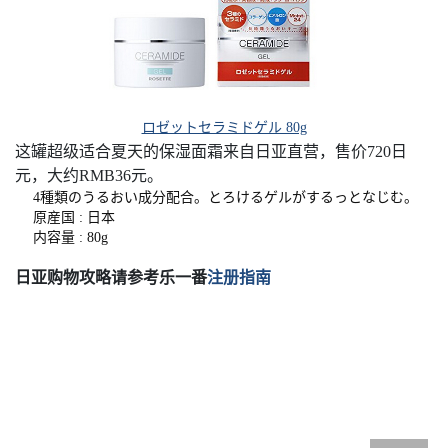
ロゼットセラミドゲル 80g
这罐超级适合夏天的保湿面霜来自日亚直营，售价720日
元，大约RMB36元。
4種類のうるおい成分配合。とろけるゲルがするっとなじむ。
原産国 : 日本
内容量 : 80g
日亚购物攻略请参考乐一番
注册指南