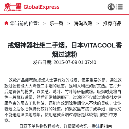
您当前的位置:
>
乐一番
>
海淘攻略
>
推荐商品
戒烟神器杜绝二手烟，日本VITACOOL香
烟过滤粉
发布日期: 2015-07-09 01:37:40
这款产品能帮助戒烟人士更有效的戒烟，但更重要的是，通过这
款过滤粉能大大降低二手烟的危害，是利人利己的好东西。它打开
后是管装的粉质，以灵芝、葛叶、竹叶等研磨成粉。吸烟时先将白
色一段蘸取适量，然后正常抽烟即可。过滤粉不仅能过滤掉引发健
康危害的尼古丁和焦油，还能有效消除香烟令人不快的臭味，让你
吸烟之后依旧保持比较好的味道。如果家里有孩子或孕妇，而你又
不能迅速坚决地戒烟，使用这款香烟过滤粉是比较有用的折中方
案。
日亚下单购物教程参考，详情请参考乐一番
注
册指南