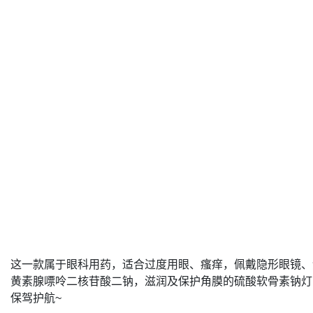
这一款属于眼科用药，适合过度用眼、瘙痒，佩戴隐形眼镜、紫外线
黄素腺嘌呤二核苷酸二钠，滋润及保护角膜的硫酸软骨素钠灯
保驾护航~