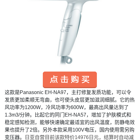
这款是
Panasonic EH-NA97
，主打修复发质功能，可以令
发质更加柔顺无弯曲，也可使头皮层更加滋润细腻。它的热
风功率为
1200W
，冷风功率为
600W
，最高出风量达到了
1.3m3/
分钟。比起它的同门
EH-NA57
，增加了护肤模式和
稳定感知检测，能够快速确定最适宜的出风温度，防静电效
果也提升了
2
倍。另外本款采用
100V
电压，国内使用需另购
变压器。
日亚自营目前该款特价
14976
日元，结算时自动减