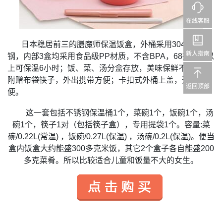
日本稳居前三的膳魔师保温饭盒，外桶采用
304
不锈
钢，内部
3
盒均采用食品级
PP
材质，不含
BPA
，
68
摄氏度以
上可保温
6
小时；饭、菜、汤分盒存放，
美味保鲜不串味。
附赠布袋筷子，外出携带方便；卡扣式外桶上盖，开盖方
便。
这一套包括不锈钢保温桶
1
个，菜碗
1
个，饭碗
1
个，汤
碗
1
个，筷子
1
对（包括筷子盒），专用提袋
1
个。容量
:
菜
碗
/0.22L(
常温
)
，饭碗
/0.27L(
保温
)
，汤碗
/0.2L(
保温
)
。便当
盒内饭盒大约能盛
300
多克米饭，其它
2
个盒子各自能盛
200
多克菜肴。所以比较适合儿童和饭量不大的女生。