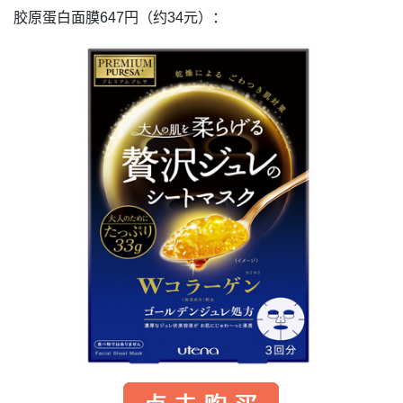
胶原蛋白面膜
647
円（约
34
元）：