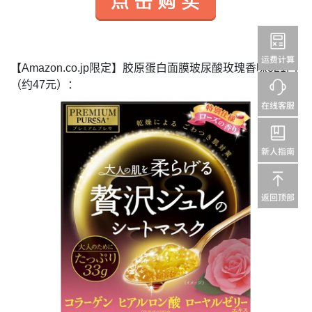
【
Amazon.co.jp
限定】胶原蛋白面膜玻尿酸玫瑰香味
821
円
（约
47
元）：