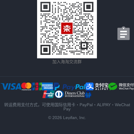
加入海淘交流群
转运费用支付方式，可使用国际信用卡・PayPal・ALIPAY・WeChat
Pay
© 2026 Leyifan, Inc.