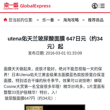
您当前的位置:
>
乐一番
>
海淘攻略
>
推荐商品
utena佑天兰玻尿酸面膜 647日元（约34
元）起
发布日期: 2016-03-01 01:33:09
面膜天天做起来，皮肤才能好，绝对不能忽视每一天的保
养！日本
Utena
佑天兰黄金级果冻面膜蓝色款胶原蛋白保湿
面膜，特别适合干燥的秋冬季节，效果可以说惊艳！蝉联
Cosme
大赏第一名宝座很多年哦！精华炒鸡多，
1
片里面有
整整
33克护肤精华！特价，入！
玻尿酸面膜
647
円（约
34
元）
: