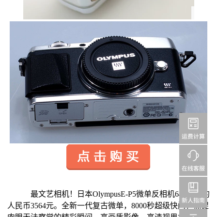
最文艺相机！日本OlympusE-P5微单反相机64800円约
人民币3564元。全新一代复古微单，8000秒超级快门，捕捉