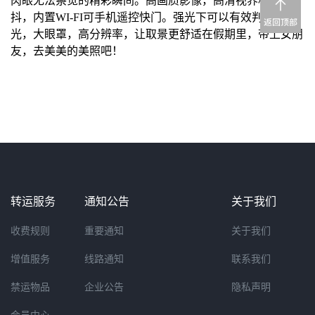
肉眼无法察觉的精彩瞬间。高画质影像，高清视界机身防
抖，内置WI-FI可手机遥控快门。强光下可以有效判断爆
光，大眼罩，高分辨率，让取景更舒适在假期里，带上女朋
友，去美美的美照吧！
转运服务
通知公告
关于我们
收费规则
重要通知
关于我们
增值服务
线路通知
联系我们
禁运物品
企业公告
隐私声明
会员中心