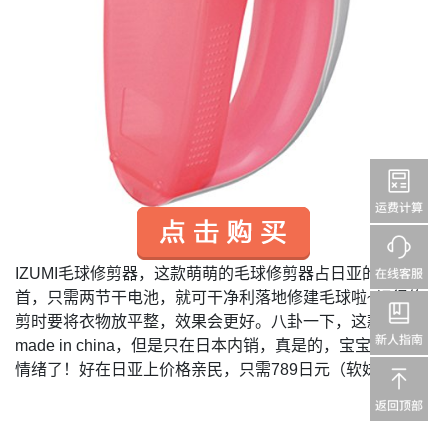
IZUMI毛球修剪器，这款萌萌的毛球修剪器占日亚的畅销榜
首，只需两节干电池，就可干净利落地修建毛球啦~记得修
剪时要将衣物放平整，效果会更好。八卦一下，这款产品
made in china，但是只在日本内销，真是的，宝宝要有小
情绪了！好在日亚上价格亲民，只需789日元（软妹币44）