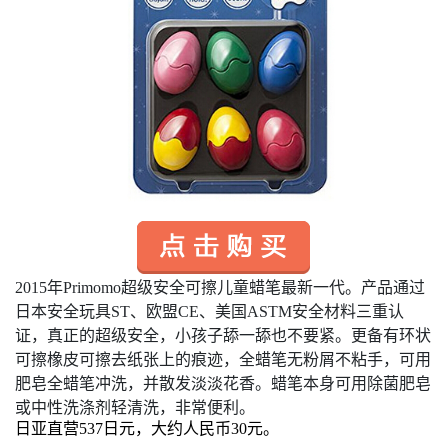
2015
年Primomo超级安全可擦儿童蜡笔最新一代。产品通过
日本安全玩具ST、欧盟CE、美国ASTM安全材料三重认
证，真正的超级安全，小孩子舔一舔也不要紧。更备有环状
可擦橡皮可擦去纸张上的痕迹，全蜡笔无粉屑不粘手，可用
肥皂全蜡笔冲洗，并散发淡淡花香。
蜡笔本身可用除菌肥皂
或中性洗涤剂轻清洗，非常便利。
日亚直营537日元，大约人民币30元。