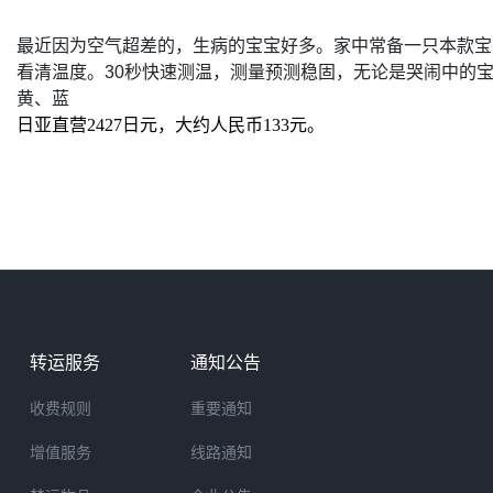
最近因为空气超差的，生病的宝宝好多。家中常备一只本款宝
看清温度。
30
秒快速测温，测量预测稳固，无论是哭闹中的
黄、蓝
日亚直营2427日元，大约人民币133元。
转运服务
通知公告
收费规则
重要通知
增值服务
线路通知