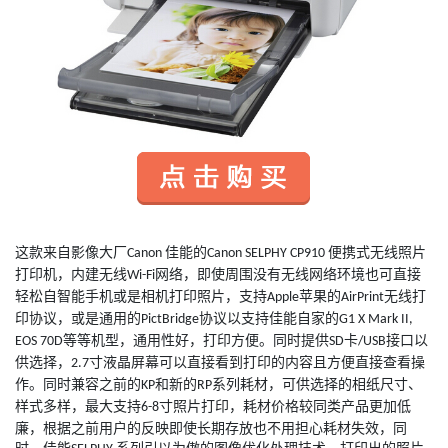
这款来自影像大厂
佳能的
便携式无线照片
Canon
Canon SELPHY CP910
打印机，内建无线
网络，即使周围没有无线网络环境也可直接
Wi-Fi
轻松自智能手机或是相机打印照片，支持
苹果的
无线打
Apple
AirPrint
印协议，或是通用的
协议以支持佳能自家的
PictBridge
G1 X Mark II,
等等机型，通用性好，打印方便。同时提供
卡
接口以
EOS 70D
SD
/USB
供选择，
寸液晶屏幕可以直接看到打印的内容且方便直接查看操
2.7
作。同时兼容之前的
和新的
系列耗材，可供选择的相纸尺寸、
KP
RP
样式多样，最大支持
寸照片打印，耗材价格较同类产品更加低
6-8
廉，根据之前用户的反映即使长期存放也不用担心耗材失效，同