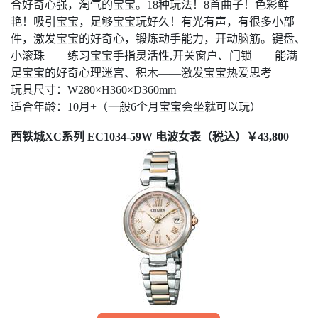
合好奇心强，淘气的宝宝。18种玩法！8首曲子！色彩鲜
艳！吸引宝宝，足够宝宝玩好久！有光有声，有很多小部
件，激发宝宝的好奇心，锻炼动手能力，开动脑筋。键盘、
小滚珠——练习宝宝手指灵活性,开关窗户、门锁——能满
足宝宝的好奇心理迷宫、积木——激发宝宝热爱思考
玩具尺寸：W280×H360×D360mm
适合年龄：10月+（一般6个月宝宝会坐就可以玩）
西铁城XC系列 EC1034-59W 电波女表（税込）￥43,800