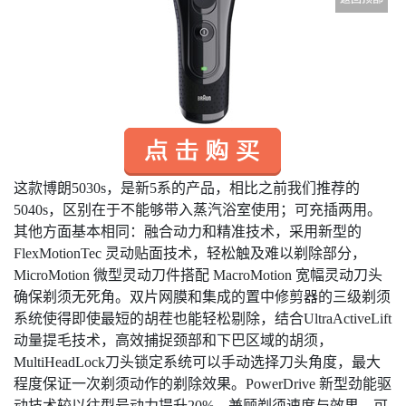
这款博朗5030s，是新5系的产品，相比之前我们推荐的
5040s，区别在于不能够带入蒸汽浴室使用；可充插两用。
其他方面基本相同：融合动力和精准技术，采用新型的
FlexMotionTec 灵动贴面技术，轻松触及难以剃除部分，
MicroMotion 微型灵动刀件搭配 MacroMotion 宽幅灵动刀头
确保剃须无死角。双片网膜和集成的置中修剪器的三级剃须
系统使得即使最短的胡茬也能轻松剔除，结合UltraActiveLift
动量提毛技术，高效捕捉颈部和下巴区域的胡须，
MultiHeadLock刀头锁定系统可以手动选择刀头角度，最大
程度保证一次剃须动作的剃除效果。PowerDrive 新型劲能驱
动技术较以往型号动力提升20%，兼顾剃须速度与效果。可