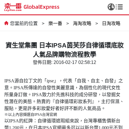
您當前的位置
>
樂一番
>
海淘攻略
>
日淘攻略
資生堂集團 日本IPSA茵芙莎自律循環底妝
人氣品牌購物流程教學
發佈日期: 2016-02-17 02:58:12
IPSA源自拉丁文的「ipse」，代表「自我、自主、自發」之
CCD，我終於實現相機自由啦✨
意。IPSA所傳達的自發性美麗意識，為個性化的現代女性
所量身訂做。IPSA致力於先進科技的成分研發，以發掘女
性潛在的美態。熱賣的『自律循環彩妝系列』，主打保濕、
服貼，更是許多彩妝愛好者好評不斷的人氣商品。
※以上內容擷選自IPSA台灣官網
以IPSA的紅牌：自律循環遮瑕組來說，台灣專櫃售價新台
幣1,200元，在日本IPSA官網最多可以以新台幣1,000元不到