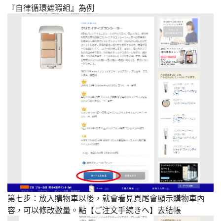
『自律循環遮瑕組』為例
第七步：放入購物車以後，就會看見頁尾會顯示購物車內
容，可以修改數量。點【ご注文
手続きへ
】去結帳