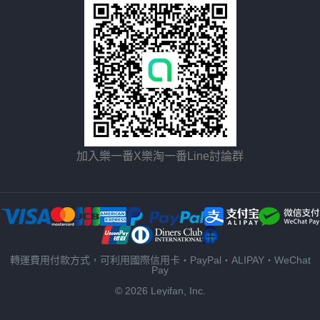
加入樂一番X樂淘一番Line討論群
轉運費用付款方式，可利用國際信用卡・PayPal・ALIPAY・WeChat
Pay
© 2026 Leyifan, Inc.